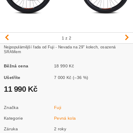
1
z 2
Nejpopulárnější řada od Fuji - Nevada na 29" kolech, osazená
SRAMem
Běžná cena
18 990 Kč
Ušetříte
7 000 Kč
(–36 %)
11 990 Kč
Značka
Fuji
Kategorie
Pevná kola
Záruka
2 roky