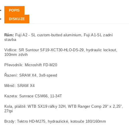
POPIS
DISKUZE
Rám:
Fuji A2 - SL custom-butted aluminium, Fuji A1-SL zadní
stavba
Vidlice: SR Suntour SF19-XCT30-HLO-DS-29, hydraulic lockout,
100mm zdvih
Převodník: Microshift FD-M20
Řazení: SRAM X4, 3x8-speed
Měnič: SRAM X4
Kazeta: Sunrace CSM66, 11-34T
Kola, pláště: WTB SX19 ráfky 32H, WTB Ranger Comp 29“ x 2,25“,
27tpi
Brzdy: Tektro HD-M275, hydraulické, kotouče 180/160mm