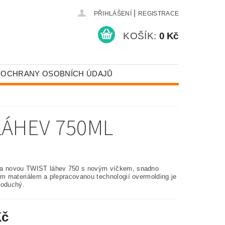
|
PŘIHLÁŠENÍ
REGISTRACE
KOŠÍK:
0 Kč
 OCHRANY OSOBNÍCH ÚDAJŮ
LÁHEV 750ML
a novou TWIST láhev 750 s novým víčkem, snadno
ným materiálem a přepracovanou technologií overmolding je
noduchý.
Kč