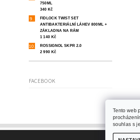
750ML
340 Kč
FIDLOCK TWIST SET
ANTIBAKTERIÁLNÍ LÁHEV 800ML +
ZÁKLADNA NA RÁM
1 140 Kč
ROSSIGNOL SKPR 2.0
2 990 Kč
FACEBOOK
Tento web p
procházením
souhlas s j