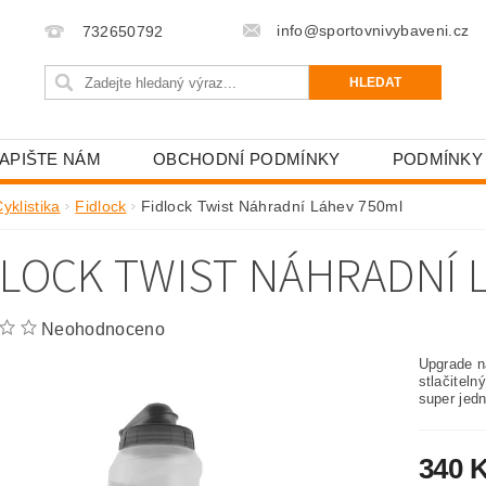
info@sportovnivybaveni.cz
732650792
APIŠTE NÁM
OBCHODNÍ PODMÍNKY
PODMÍNKY
yklistika
Fidlock
Fidlock Twist Náhradní Láhev 750ml
DLOCK TWIST NÁHRADNÍ 
Neohodnoceno
Upgrade n
stlačitel
super jed
340 