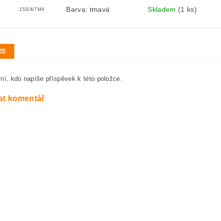
Barva: tmavá
Skladem
(1 ks)
15324/TMA
ZE
ní, kdo napíše příspěvek k této položce.
at komentář