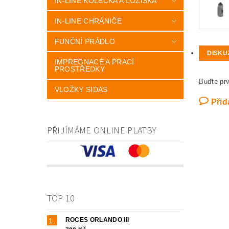
IN-LINE KOLEČKA A LOŽISKA
IN-LINE CHRÁNIČE
FUNČNÍ PRÁDLO
DISKU
IMPREGNACE A PRACÍ
PROSTŘEDKY
Buďte prv
VLOŽKY SIDAS
Přid
PŘIJÍMÁME ONLINE PLATBY
TOP 10
ROCES ORLANDO III