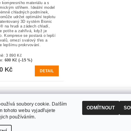
 kompresního materiálu a s
mickým střihem. Ideální model
rémně chladných podmínek,
pomůže udržet optimální teplotu
Patentovaný 3D systém Bionic
® na hrudi a zádech chladí,
e potíte a zahřívá, když je
o. Komprese se postará o lepší
svalů, omezí svalový třes a
 lepšímu prokrvování.
ně:
3 890 Kč
te
:
600 Kč (–15 %)
90 Kč
DETAIL
oužívá soubory cookie. Dalším
ODMÍTNOUT
SO
 tohoto webu vyjadřujete
ejich používáním.