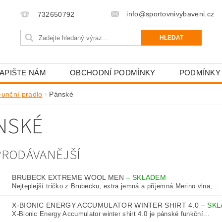
info@sportovnivybaveni.cz
732650792
APIŠTE NÁM
OBCHODNÍ PODMÍNKY
PODMÍNKY
Funční prádlo
Pánské
NSKÉ
PRODÁVANĚJŠÍ
BRUBECK EXTREME WOOL MEN
–
SKLADEM
Nejteplejší tričko z Brubecku, extra jemná a příjemná Merino vlna,...
X-BIONIC ENERGY ACCUMULATOR WINTER SHIRT 4.0
–
SKL
X-Bionic Energy Accumulator winter shirt 4.0 je pánské funkční...