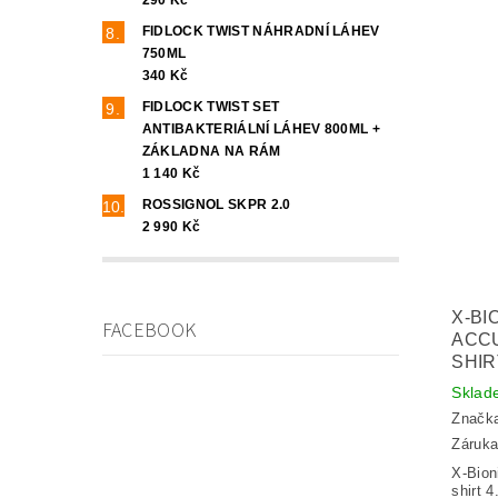
FIDLOCK TWIST NÁHRADNÍ LÁHEV
750ML
340 Kč
FIDLOCK TWIST SET
ANTIBAKTERIÁLNÍ LÁHEV 800ML +
ZÁKLADNA NA RÁM
1 140 Kč
ROSSIGNOL SKPR 2.0
2 990 Kč
X-BI
FACEBOOK
ACC
SHIR
Skla
Značk
Záruka
X-Bion
shirt 4