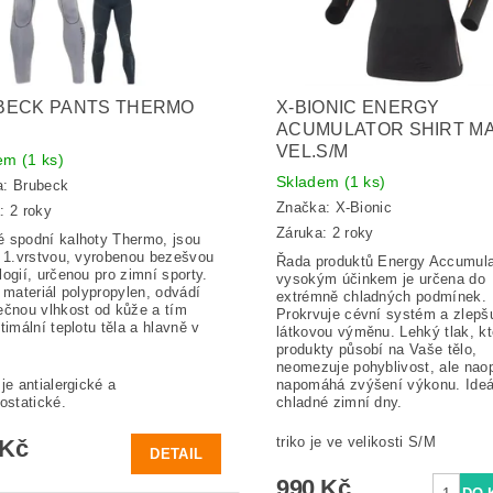
BECK PANTS THERMO
X-BIONIC ENERGY
ACUMULATOR SHIRT M
VEL.S/M
dem
(1 ks)
Skladem
(1 ks)
a:
Brubeck
Značka:
X-Bionic
: 2 roky
Záruka: 2 roky
 spodní kalhoty Thermo, jsou
í 1.vrstvou, vyrobenou bezešvou
Řada produktů Energy Accumula
logií, určenou pro zimní sporty.
vysokým účinkem je určena do
í materiál polypropylen, odvádí
extrémně chladných podmínek.
ečnou vlhkost od kůže a tím
Prokrvuje cévní systém a zlepš
timální teplotu těla a hlavně v
látkovou výměnu. Lehký tlak, k
produkty působí na Vaše tělo,
neomezuje pohyblivost, ale nao
je antialergické a
napomáhá zvýšení výkonu. Ideá
iostatické.
chladné zimní dny.
triko je ve velikosti S/M
 Kč
DETAIL
990 Kč