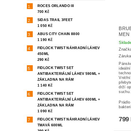
ROCES ORLANDO III
700 Kč
SIDAS TRAIL 3FEET
1 050 Kč
BRU
MEN
ABUS CITY CHAIN 8800
1 190 Kč
Skla
FIDLOCK TWIST NÁHRADNÍ LÁHEV
Značk
450ML
Záruka
290 Kč
Pánské
FIDLOCK TWIST SET
ideáln
techno
ANTIBAKTERIÁLNÍ LÁHEV 590ML +
Vnitřn
ZÁKLADNA NA RÁM
přebyt
1 140 Kč
drží op
suchu.
FIDLOCK TWIST SET
ANTIBAKTERIÁLNÍ LÁHEV 600ML +
Prádlo 
ZÁKLADNA NA RÁM
bakter
1 090 Kč
799
FIDLOCK TWIST NÁHRADNÍ LÁHEV
TMAVÁ 600ML
290 Kč