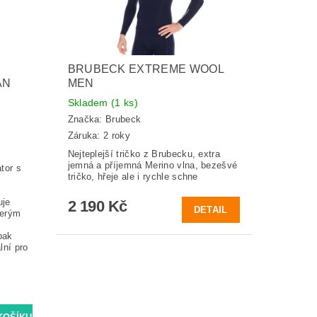
BRUBECK EXTREME WOOL
AN
MEN
Skladem
(1 ks)
Značka:
Brubeck
Záruka: 2 roky
Nejteplejší tričko z Brubecku, extra
jemná a příjemná Merino vlna, bezešvé
tor s
tričko, hřeje ale i rychle schne
uje
2 190 Kč
DETAIL
terým
pak
lní pro