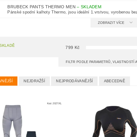
BRUBECK PANTS THERMO MEN
–
SKLADEM
Pánské spodní kalhoty Thermo, jsou ideální 1.vrstvou, vyrobenou be
ZOBRAZIT VÍCE
 SKLADĚ
799
Kč
FILTR PODLE PARAMETRŮ, VLASTNOSTÍ
VNĚJŠÍ
NEJDRAŽŠÍ
NEJPRODÁVANĚJŠÍ
ABECEDNĚ
Kód:
2027/XL