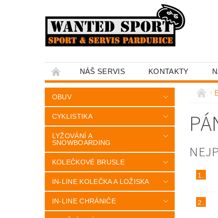
NÁŠ SERVIS
KONTAKTY
N
OBUV
PÁ
CYKLISTIKA
LYŽOVÁNÍ A
SNOWBOARDING
NEJ
KOLEČKOVÉ BRUSLE
1.
IN-LINE KOLEČKA A LOŽISKA
IN-LINE CHRÁNIČE
2.