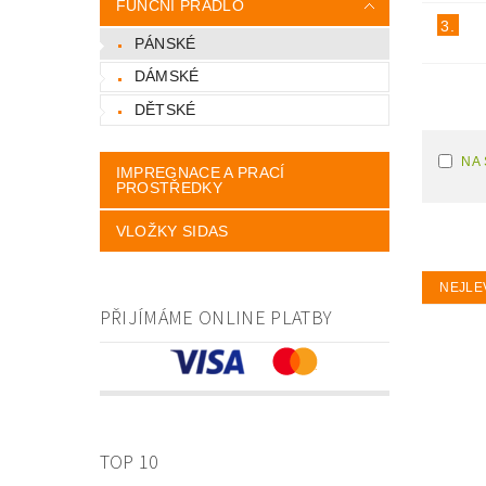
FUNČNÍ PRÁDLO
3.
PÁNSKÉ
DÁMSKÉ
DĚTSKÉ
NA
IMPREGNACE A PRACÍ
PROSTŘEDKY
VLOŽKY SIDAS
NEJLE
PŘIJÍMÁME ONLINE PLATBY
TOP 10