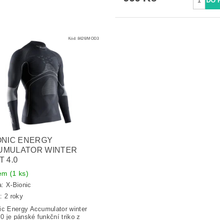
Kód:
8426/MOD3
ONIC ENERGY
UMULATOR WINTER
T 4.0
dem
(1 ks)
a:
X-Bionic
: 2 roky
ic Energy Accumulator winter
.0 je p
ánské funkční triko z