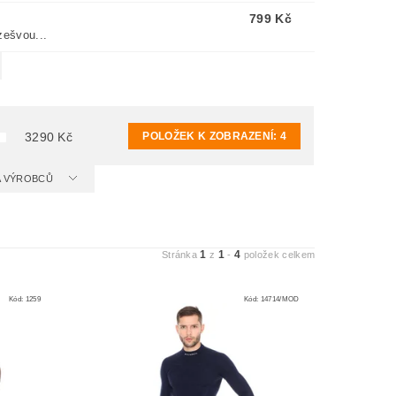
799 Kč
zešvou...
POLOŽEK K ZOBRAZENÍ:
4
3290
Kč
 A VÝROBCŮ
1
1
4
Stránka
z
-
položek celkem
Kód:
1259
Kód:
14714/MOD