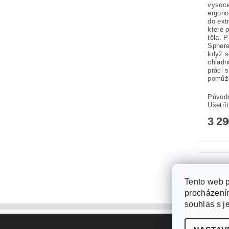
vysoce
ergono
do ext
které 
těla. 
Sphere
když s
chladn
práci 
pomůže
Původ
Ušetří
3 2
Tento web p
procházením
souhlas s j