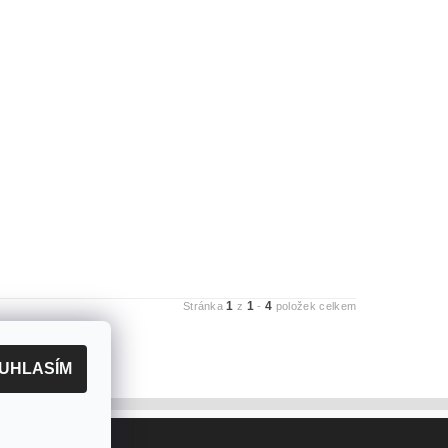
1
1
4
Stránka
z
-
položek celkem
UHLASÍM