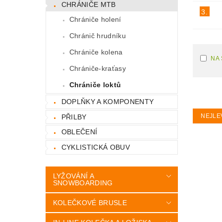
CHRÁNIČE MTB
3.
Chrániče holení
Chránič hrudníku
Chrániče kolena
NA
Chrániče-kraťasy
Chrániče loktů
DOPLŇKY A KOMPONENTY
NEJLE
PŘILBY
OBLEČENÍ
CYKLISTICKÁ OBUV
LYŽOVÁNÍ A
SNOWBOARDING
KOLEČKOVÉ BRUSLE