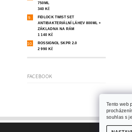
750ML
340 Kč
FIDLOCK TWIST SET
ANTIBAKTERIÁLNÍ LÁHEV 800ML +
ZÁKLADNA NA RÁM
1 140 Kč
ROSSIGNOL SKPR 2.0
2 990 Kč
FACEBOOK
Tento web p
procházením
souhlas s j