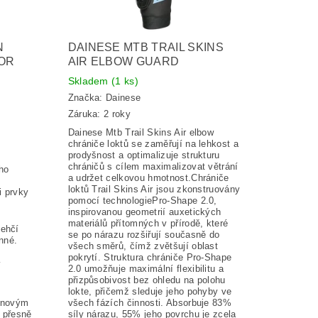
N
DAINESE MTB TRAIL SKINS
OR
AIR ELBOW GUARD
Skladem
(1 ks)
Značka:
Dainese
Záruka: 2 roky
Dainese Mtb Trail Skins Air elbow
chrániče loktů se zaměřují na lehkost a
prodyšnost a optimalizuje strukturu
chráničů s cílem maximalizovat větrání
ho
a udržet celkovou hmotnost.Chrániče
loktů Trail Skins Air jsou zkonstruovány
i prvky
pomocí technologiePro-Shape 2.0,
inspirovanou geometrií auxetických
materiálů přítomných v přírodě, které
lehčí
se po nárazu rozšiřují současně do
inné.
všech směrů, čímž zvětšují oblast
pokrytí. Struktura chrániče Pro-Shape
í
2.0 umožňuje maximální flexibilitu a
přizpůsobivost bez ohledu na polohu
lokte, přičemž sleduje jeho pohyby ve
konovým
všech fázích činnosti. Absorbuje 83%
í přesně
síly nárazu, 55% jeho povrchu je zcela