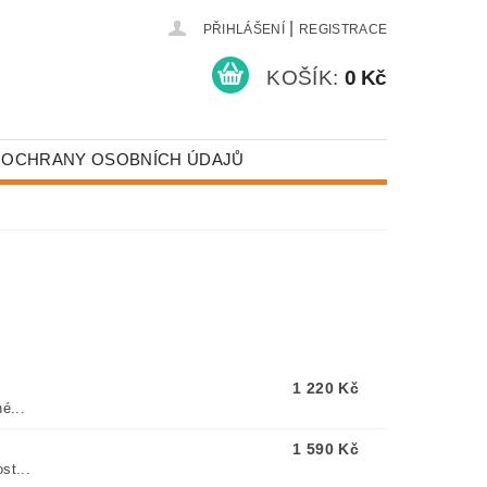
|
PŘIHLÁŠENÍ
REGISTRACE
KOŠÍK:
0 Kč
 OCHRANY OSOBNÍCH ÚDAJŮ
1 220 Kč
é...
1 590 Kč
st...