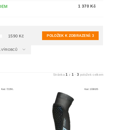
1 370 Kč
DEM
POLOŽEK K ZOBRAZENÍ:
3
1590
Kč
 A VÝROBCŮ
1
1
3
Stránka
z
-
položek celkem
Kód:
7229/L
Kód:
10383/S