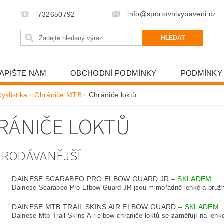
info@sportovnivybaveni.cz
732650792
APIŠTE NÁM
OBCHODNÍ PODMÍNKY
PODMÍNKY
yklistika
Chrániče MTB
Chrániče loktů
RÁNIČE LOKTŮ
PRODÁVANĚJŠÍ
DAINESE SCARABEO PRO ELBOW GUARD JR
–
SKLADEM
Dainese Scarabeo Pro Elbow Guard JR jsou mimořádně lehké a pružn
DAINESE MTB TRAIL SKINS AIR ELBOW GUARD
–
SKLADEM
Dainese Mtb Trail Skins Air elbow chrániče loktů se zaměřují na lehko