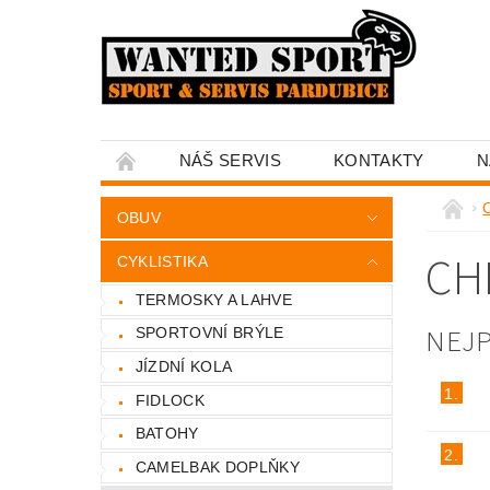
NÁŠ SERVIS
KONTAKTY
N
C
OBUV
CH
CYKLISTIKA
TERMOSKY A LAHVE
NEJ
SPORTOVNÍ BRÝLE
JÍZDNÍ KOLA
1.
FIDLOCK
BATOHY
2.
CAMELBAK DOPLŇKY