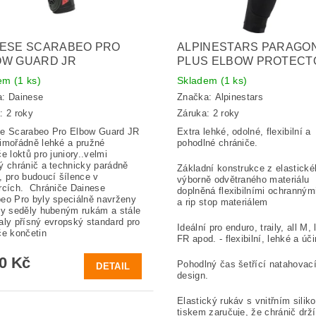
NESE SCARABEO PRO
ALPINESTARS PARAGO
OW GUARD JR
PLUS ELBOW PROTECT
dem
(1 ks)
Skladem
(1 ks)
a:
Dainese
Značka:
Alpinestars
: 2 roky
Záruka: 2 roky
e Scarabeo Pro Elbow Guard JR
Extra lehké, odolné, flexibilní a
imořádně lehké a pružné
pohodlné chrániče.
e loktů pro juniory..velmi
ý chránič a technicky parádně
Základní konstrukce z elastické
, pro budoucí šílence v
výborně odvětraného materiálu
rcích. Chrániče Dainese
doplněná flexibilními ochranným
eo Pro byly speciálně navrženy
a rip stop materiálem
by seděly hubeným rukám a stále
aly přísný evropský standard pro
Ideální pro enduro, traily, all M, 
če končetin
FR apod. - flexibilní, lehké a úč
20 Kč
Pohodlný čas šetřící natahovac
DETAIL
design.
Elastický rukáv s vnitřním sili
tiskem zaručuje, že chránič drž