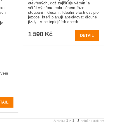
otevřených, což zajišťuje větrání a
pro
větší výměnu tepla během fáze
hách
stoupání i klesání. Ideální vlastnost pro
jezdce, kteří plánují absolvovat dlouhé
jízdy i v nejteplejších dnech.
je
1 590 Kč
DETAIL
rvení
TAIL
1
1
3
Stránka
z
-
položek celkem