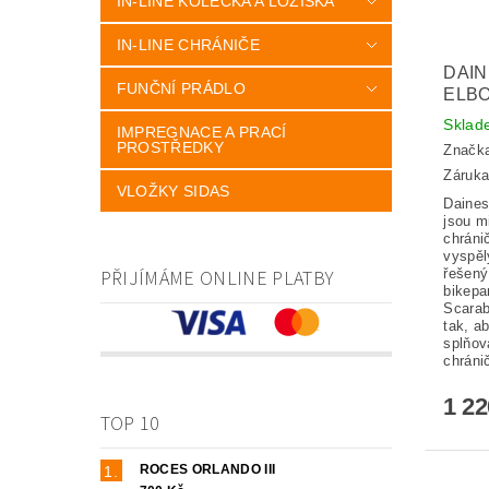
IN-LINE KOLEČKA A LOŽISKA
IN-LINE CHRÁNIČE
DAI
FUNČNÍ PRÁDLO
ELB
Skla
IMPREGNACE A PRACÍ
PROSTŘEDKY
Značk
Záruka
VLOŽKY SIDAS
Daines
jsou m
chránič
vyspěl
PŘIJÍMÁME ONLINE PLATBY
řešený
bikepa
Scarab
tak, a
splňov
chráni
1 2
TOP 10
ROCES ORLANDO III