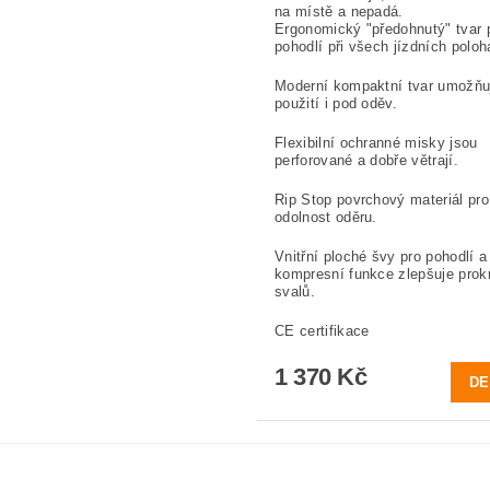
na místě a nepadá.
Ergonomický "předohnutý" tvar 
pohodlí při všech jízdních polo
Moderní kompaktní tvar umožňu
použití i pod oděv.
Flexibilní ochranné misky jsou
perforované a dobře větrají.
Rip Stop povrchový materiál pro
odolnost oděru.
Vnitřní ploché švy pro pohodlí a
kompresní funkce zlepšuje prok
svalů.
CE certifikace
1 370 Kč
DE