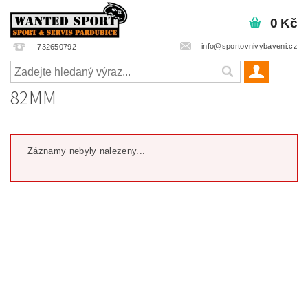
0 Kč
info@sportovnivybaveni.cz
732650792
82MM
Záznamy nebyly nalezeny...