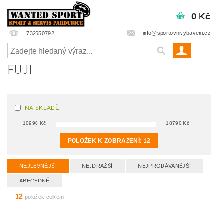
0 Kč
info@sportovnivybaveni.cz
732650792
FUJI
NA SKLADĚ
10990
Kč
18790
Kč
POLOŽEK K ZOBRAZENÍ:
12
NEJLEVNĚJŠÍ
NEJDRAŽŠÍ
NEJPRODÁVANĚJŠÍ
ABECEDNĚ
12
položek celkem