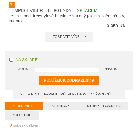
3.
TEMPISH VIBER L.E. 90 LADY
–
SKLADEM
Tento model freestylové brusle je vhodný jak pro začátečníky,
tak pro...
3 350 Kč
ZOBRAZIT VÍCE
NA SKLADĚ
450
Kč
3950
Kč
POLOŽEK K ZOBRAZENÍ:
9
FILTR PODLE PARAMETRŮ, VLASTNOSTÍ A VÝROBCŮ
NEJLEVNĚJŠÍ
NEJDRAŽŠÍ
NEJPRODÁVANĚJŠÍ
ABECEDNĚ
9
položek celkem