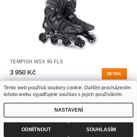
TEMPISH WSX 90 FLS
3 950 Kč
DETAIL
Tento web používá soubory cookie. Dalším procházením
tohoto webu vyjadřujete souhlas s jejich používáním.
Upravit nastavení
2026 ©
WANTED SPORT PARDUBICE
, všechna práva vyhrazena
NASTAVENÍ
cookies
Vytvořil Shoptet
ODMÍTNOUT
SOUHLASÍM