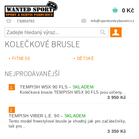
0 Kč
info@sportovnivybaveni.cz
732650792
KOLEČKOVÉ BRUSLE
FITNESS
DĚTSKÉ
NEJPRODÁVANĚJŠÍ
TEMPISH WSX 90 FLS
–
SKLADEM
1.
Kolečkové brusle TEMPISH WSX 90 FLS jsou určeny...
3 950 Kč
2.
TEMPISH VIBER L.E. 90
–
SKLADEM
Tento model freestylové brusle je vhodný jak pro začátečníky,
tak pro...
3 350 Kč