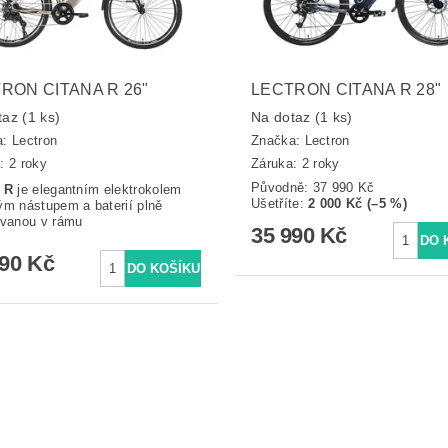
RON CITANA R 26"
LECTRON CITANA R 28"
taz
(1 ks)
Na dotaz
(1 ks)
a:
Lectron
Značka:
Lectron
: 2 roky
Záruka: 2 roky
Původně:
37 990 Kč
a R
je elegantním elektrokolem
Ušetříte
:
2 000 Kč (–5 %)
ým nástupem a baterií plně
ovanou v rámu
35 990 Kč
990 Kč