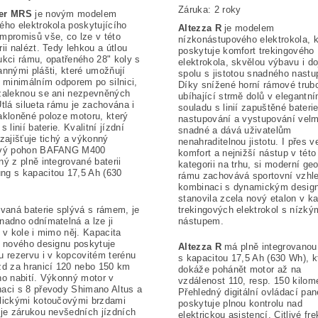
Záruka: 2 roky
er MRS
je novým modelem
ého elektrokola poskytujícího
Altezza R
je modelem
mpromisů vše, co lze v této
nízkonástupového elektrokola, k
rii nalézt. Tedy lehkou a útlou
poskytuje komfort trekingového
ukci rámu, opatřeného 28" koly s
elektrokola, skvělou výbavu i d
annými plášti, které umožňují
spolu s jistotou snadného nastu
s minimálním odporem po silnici,
Díky snížené horní rámové trub
zaleknou se ani nezpevněných
ubíhající strmě dolů v elegantn
Útlá silueta rámu je zachována i
souladu s linií zapuštěné baterie
akloněné poloze motoru, který
nastupování a vystupování velm
s linií baterie.
Kvalitní jízdní
snadné a dává uživatelům
 zajišťuje tichý a výkonný
nenahraditelnou jistotu. I přes 
ový pohon BAFANG M400
komfort a nejnižší nástup v této
ný z plně integrované baterii
kategorii na trhu, si moderní ge
g s kapacitou 17,5 Ah (630
rámu zachovává sportovní vzhle
kombinaci s dynamickým desig
stanovila zcela nový etalon v ka
ovaná baterie splývá s rámem, je
trekingových elektrokol s nízký
nadno odnímatelná a lze ji
nástupem.
t v kole i mimo něj. Kapacita
e nového designu poskytuje
Altezza R
má plně integrovanou 
u rezervu i v kopcovitém terénu
s kapacitou 17,5 Ah (630 Wh), k
zd za hranicí 120 nebo 150 km
dokáže pohánět motor až na
no nabití. Výkonný motor v
vzdálenost 110, resp. 150 kilome
aci s 8 převody Shimano Altus a
Přehledný digitální ovládací pan
lickými kotoučovými brzdami
poskytuje plnou kontrolu nad
 je zárukou nevšedních jízdních
elektrickou asistencí. Citlivé fr