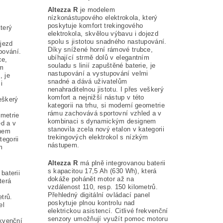
Altezza R
je modelem
nízkonástupového elektrokola, který
poskytuje komfort trekingového
terý
elektrokola, skvělou výbavu i dojezd
spolu s jistotou snadného nastupování.
ojezd
Díky snížené horní rámové trubce,
pování.
ubíhající strmě dolů v elegantním
ce,
souladu s linií zapuštěné baterie, je
ím
nastupování a vystupování velmi
, je
snadné a dává uživatelům
i
nenahraditelnou jistotu. I přes veškerý
komfort a nejnižší nástup v této
veškerý
kategorii na trhu, si moderní geometrie
rámu zachovává sportovní vzhled a v
ometrie
kombinaci s dynamickým designem
d a v
stanovila zcela nový etalon v kategorii
nem
trekingových elektrokol s nízkým
tegorii
nástupem.
m
Altezza R
má plně integrovanou baterii
s kapacitou 17,5 Ah (630 Wh), která
baterii
dokáže pohánět motor až na
terá
vzdálenost 110, resp. 150 kilometrů.
Přehledný digitální ovládací panel
trů.
poskytuje plnou kontrolu nad
el
elektrickou asistencí. Citlivé frekvenční
senzory umožňují využít pomoc motoru
ekvenční