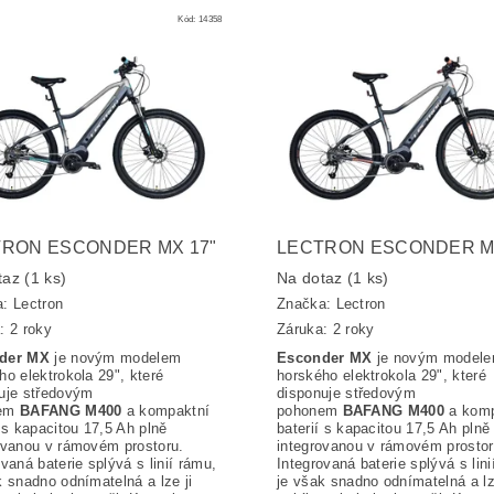
Kód:
14358
RON ESCONDER MX 17"
LECTRON ESCONDER MX
taz
(1 ks)
Na dotaz
(1 ks)
a:
Lectron
Značka:
Lectron
: 2 roky
Záruka: 2 roky
der MX
je novým modelem
Esconder MX
je novým model
ho elektrokola 29", které
horského elektrokola 29", které
uje středovým
disponuje středovým
nem
BAFANG M400
a kompaktní
pohonem
BAFANG M400
a kom
í s kapacitou 17,5 Ah plně
baterií s kapacitou 17,5 Ah plně
ovanou v rámovém prostoru.
integrovanou v rámovém prostor
ovaná baterie splývá s linií rámu,
Integrovaná baterie splývá s lini
k snadno odnímatelná a lze ji
je však snadno odnímatelná a lz