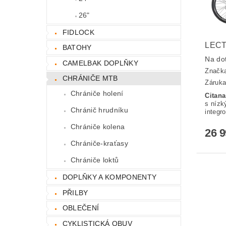
26"
FIDLOCK
LECT
BATOHY
Na do
CAMELBAK DOPLŇKY
Značk
CHRÁNIČE MTB
Záruka
Chrániče holení
Citan
s nízk
Chránič hrudníku
integr
Chrániče kolena
26 
Chrániče-kraťasy
Chrániče loktů
DOPLŇKY A KOMPONENTY
PŘILBY
OBLEČENÍ
CYKLISTICKÁ OBUV