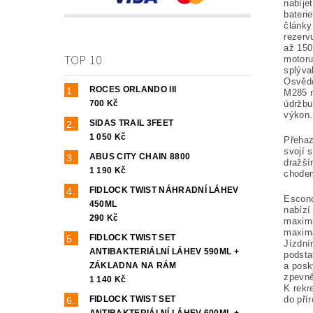
nabíje
bateri
články
rezerv
až 150
TOP 10
motoru
splýval
Osvědč
ROCES ORLANDO III
M285 n
700 Kč
údržbu
výkon.
SIDAS TRAIL 3FEET
1 050 Kč
Přehaz
svojí 
ABUS CITY CHAIN 8800
dražší
1 190 Kč
chode
FIDLOCK TWIST NÁHRADNÍ LÁHEV
Escond
450ML
nabízí
290 Kč
maxim
maximá
FIDLOCK TWIST SET
Jízdní
ANTIBAKTERIÁLNÍ LÁHEV 590ML +
podsta
ZÁKLADNA NA RÁM
a posk
zpevně
1 140 Kč
K rekr
FIDLOCK TWIST SET
do pří
ANTIBAKTERIÁLNÍ LÁHEV 600ML +