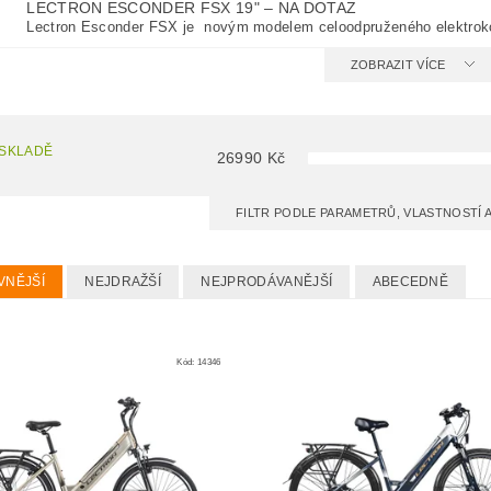
LECTRON ESCONDER FSX 19"
–
NA DOTAZ
Lectron Esconder FSX je novým modelem celoodpruženého elektroko
ZOBRAZIT VÍCE
 SKLADĚ
26990
Kč
FILTR PODLE PARAMETRŮ, VLASTNOSTÍ
VNĚJŠÍ
NEJDRAŽŠÍ
NEJPRODÁVANĚJŠÍ
ABECEDNĚ
Kód:
14346