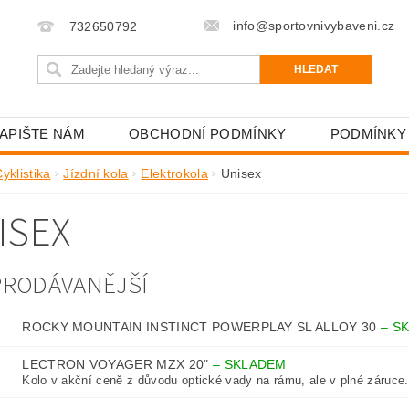
info@sportovnivybaveni.cz
732650792
APIŠTE NÁM
OBCHODNÍ PODMÍNKY
PODMÍNKY
yklistika
Jízdní kola
Elektrokola
Unisex
ISEX
PRODÁVANĚJŠÍ
ROCKY MOUNTAIN INSTINCT POWERPLAY SL ALLOY 30
–
S
LECTRON VOYAGER MZX 20"
–
SKLADEM
Kolo v akční ceně z důvodu optické vady na rámu, ale v plné záruce.