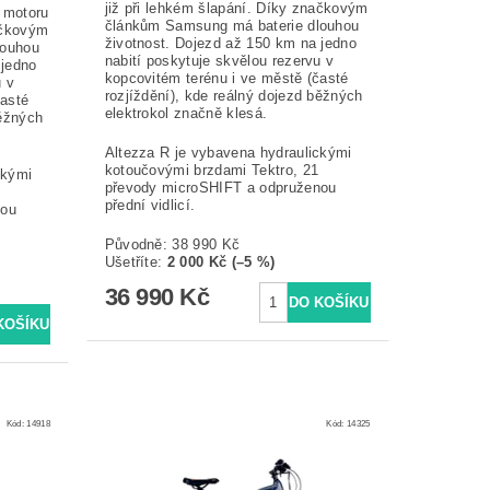
již při lehkém šlapání. Díky značkovým
 motoru
článkům Samsung má baterie dlouhou
ačkovým
životnost. Dojezd až 150 km na jedno
louhou
nabití poskytuje skvělou rezervu v
 jedno
kopcovitém terénu i ve městě (časté
u v
rozjíždění), kde reálný dojezd běžných
časté
elektrokol značně klesá.
běžných
Altezza R je vybavena hydraulickými
kotoučovými brzdami Tektro, 21
ckými
převody microSHIFT a odpruženou
přední vidlicí.
nou
Původně:
38 990 Kč
Ušetříte
:
2 000 Kč (–5 %)
36 990 Kč
Kód:
14918
Kód:
14325