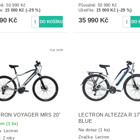
ně:
50 990 Kč
Původně:
50 990 Kč
te
:
15 000 Kč (–29 %)
Ušetříte
:
15 000 Kč (–29 %)
990 Kč
35 990 Kč
Kód:
14379
RON VOYAGER MRS 20"
LECTRON ALTEZZA R 17
BLUE
dem
(1 ks)
Na dotaz
(1 ks)
a:
Lectron
Značka:
Lectron
: 2 roky