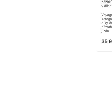
zážitk
vidlic
Voyage
katego
díky č
převah
jízdu.
35 