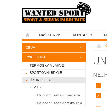
NÁŠ SERVIS
KONTAKTY
N
C
OBUV
UN
CYKLISTIKA
TERMOSKY A LAHVE
NEJ
SPORTOVNÍ BRÝLE
JÍZDNÍ KOLA
1.
MTB
Celoodpružená unisex kola
2.
Celoodpružená dámská kola