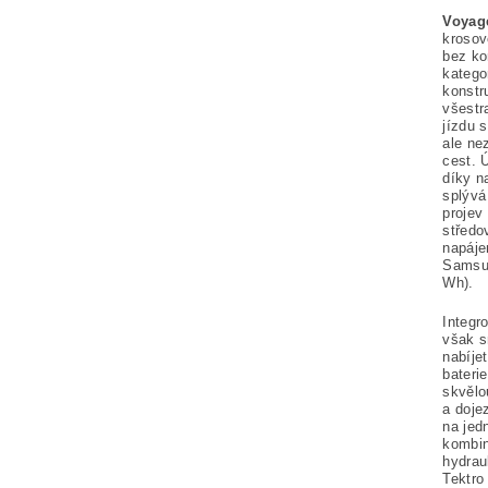
Voyag
krosov
bez ko
katego
konstr
všestr
jízdu 
ale ne
cest. 
díky n
splývá 
projev
střed
napáje
Samsun
Wh).
Integr
však s
nabíje
bateri
skvělo
a doje
na jed
kombin
hydrau
Tektro