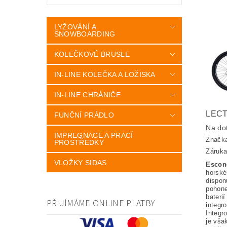
LYŽOVÁNÍ A
SNOWBOARDING
KOLEČKOVÉ BRUSLE
IN-LINE KOLEČKA A LOŽISKA
IN-LINE CHRÁNIČE
LECT
FUNČNÍ PRÁDLO
Na do
IMPREGNACE A PRACÍ
Značk
PROSTŘEDKY
Záruka
VLOŽKY SIDAS
Escon
horské
dispon
poho
bateri
PŘIJÍMÁME ONLINE PLATBY
integr
Integr
je vša