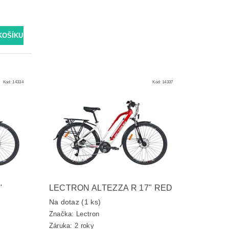
Kód:
14334
Kód:
14337
"
LECTRON ALTEZZA R 17" RED
Na dotaz
(1 ks)
Značka:
Lectron
Záruka: 2 roky