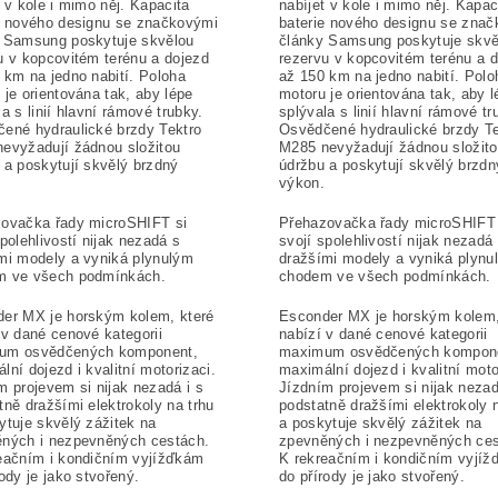
t v kole i mimo něj. Kapacita
nabíjet v kole i mimo něj. Kapac
e nového designu se značkovými
baterie nového designu se zna
 Samsung poskytuje skvělou
články Samsung poskytuje skvě
u v kopcovitém terénu a dojezd
rezervu v kopcovitém terénu a 
 km na jedno nabití. Poloha
až 150 km na jedno nabití. Polo
 je orientována tak, aby lépe
motoru je orientována tak, aby l
a s linií hlavní rámové trubky.
splývala s linií hlavní rámové tr
ené hydraulické brzdy Tektro
Osvědčené hydraulické brzdy Te
evyžadují žádnou složitou
M285 nevyžadují žádnou složit
 a poskytují skvělý brzdný
údržbu a poskytují skvělý brzdn
výkon.
ovačka řady microSHIFT si
Přehazovačka řady microSHIFT 
spolehlivostí nijak nezadá s
svojí spolehlivostí nijak nezadá
mi modely a vyniká plynulým
dražšími modely a vyniká plynu
m ve všech podmínkách.
chodem ve všech podmínkách.
er MX je horským kolem, které
Esconder MX je horským kolem,
 v dané cenové kategorii
nabízí v dané cenové kategorii
um osvědčených komponent,
maximum osvědčených kompon
lní dojezd i kvalitní motorizaci.
maximální dojezd i kvalitní moto
m projevem si nijak nezadá i s
Jízdním projevem si nijak nezad
tně dražšími elektrokoly na trhu
podstatně dražšími elektrokoly 
ytuje skvělý zážitek na
a poskytuje skvělý zážitek na
ných i nezpevněných cestách.
zpevněných i nezpevněných ces
eačním i kondičním vyjížďkám
K rekreačním i kondičním vyjí
rody je jako stvořený.
do přírody je jako stvořený.