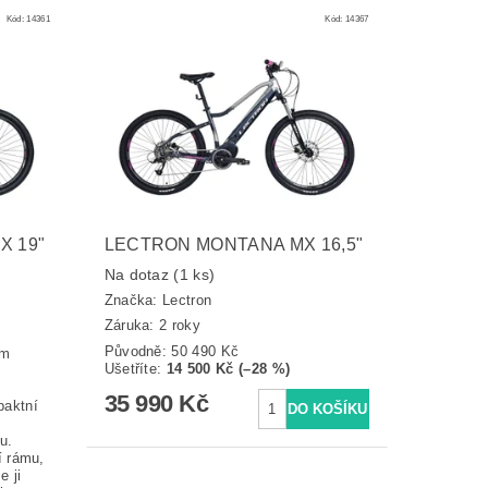
Kód:
14361
Kód:
14367
 19"
LECTRON MONTANA MX 16,5"
Na dotaz
(1 ks)
Značka:
Lectron
Záruka: 2 roky
Původně:
50 490 Kč
em
Ušetříte
:
14 500 Kč (–28 %)
35 990 Kč
paktní
u.
í rámu,
e ji