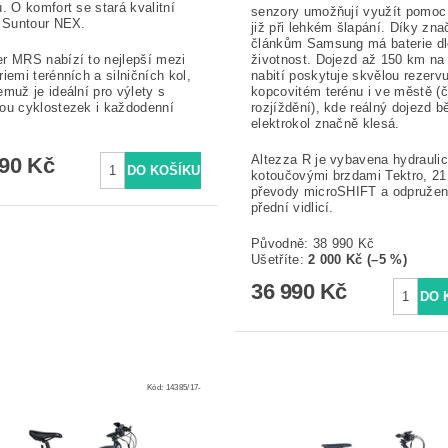
ů. O komfort se stará kvalitní
senzory umožňují využít pomoc
e Suntour NEX.
již při lehkém šlapání. Díky zn
článkům Samsung má baterie d
r MRS nabízí to nejlepší mezi
životnost. Dojezd až 150 km na
riemi terénních a silničních kol,
nabití poskytuje skvělou rezerv
emuž je ideální pro výlety s
kopcovitém terénu i ve městě (
ou cyklostezek i každodenní
rozjíždění), kde reálný dojezd 
elektrokol značně klesá.
Altezza R je vybavena hydrauli
990 Kč
kotoučovými brzdami Tektro, 21
převody microSHIFT a odpruže
přední vidlicí.
Původně:
38 990 Kč
Ušetříte
:
2 000 Kč (–5 %)
36 990 Kč
Kód:
14385/17-