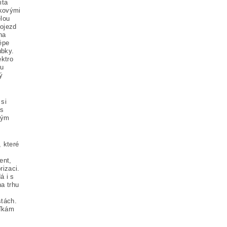
ita
čkovými
lou
dojezd
ha
épe
ubky.
ktro
ou
ý
si
 s
lým
 které
ent,
rizaci.
á i s
na trhu
tách.
žďkám