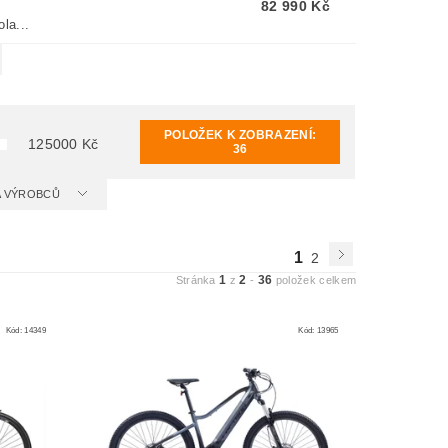
82 990 Kč
la...
POLOŽEK K ZOBRAZENÍ:
125000
Kč
36
 A VÝROBCŮ
1
2
1
2
36
Stránka
z
-
položek celkem
Kód:
14349
Kód:
13965