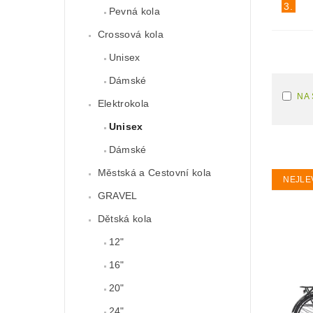
3.
Pevná kola
Crossová kola
Unisex
Dámské
NA
Elektrokola
Unisex
Dámské
Městská a Cestovní kola
NEJLE
GRAVEL
Dětská kola
12"
16"
20"
24"