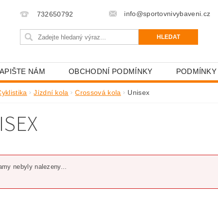
info@sportovnivybaveni.cz
732650792
APIŠTE NÁM
OBCHODNÍ PODMÍNKY
PODMÍNKY
yklistika
Jízdní kola
Crossová kola
Unisex
ISEX
my nebyly nalezeny...