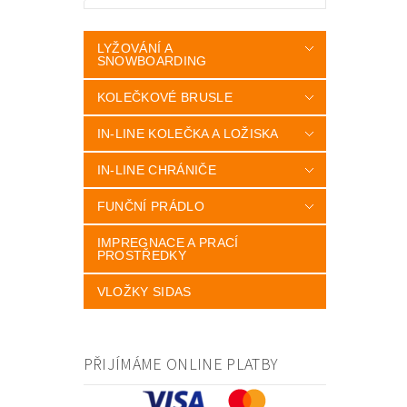
LYŽOVÁNÍ A
SNOWBOARDING
KOLEČKOVÉ BRUSLE
IN-LINE KOLEČKA A LOŽISKA
IN-LINE CHRÁNIČE
FUNČNÍ PRÁDLO
IMPREGNACE A PRACÍ
PROSTŘEDKY
VLOŽKY SIDAS
PŘIJÍMÁME ONLINE PLATBY