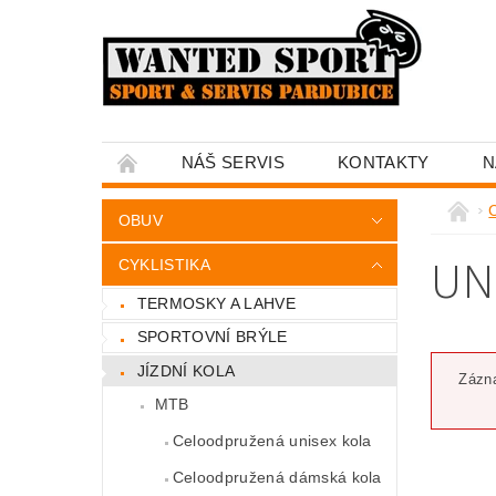
NÁŠ SERVIS
KONTAKTY
N
C
OBUV
UN
CYKLISTIKA
TERMOSKY A LAHVE
SPORTOVNÍ BRÝLE
JÍZDNÍ KOLA
Zázna
MTB
Celoodpružená unisex kola
Celoodpružená dámská kola