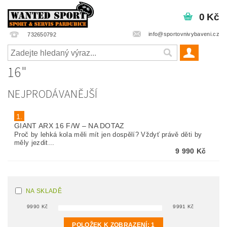
0 Kč
info@sportovnivybaveni.cz
732650792
16"
NEJPRODÁVANĚJŠÍ
1.
GIANT ARX 16 F/W
–
NA DOTAZ
Proč by lehká kola měli mít jen dospělí? Vždyť právě děti by
měly jezdit...
9 990 Kč
NA SKLADĚ
9990
Kč
9991
Kč
POLOŽEK K ZOBRAZENÍ:
1