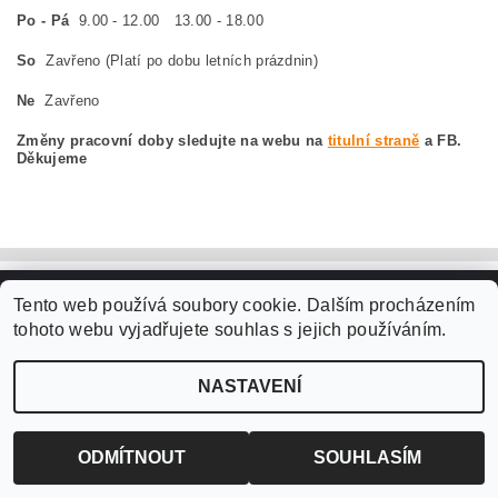
Po - Pá
9.00 - 12.00 13.00 - 18.00
So
Zavřeno (Platí po dobu letních prázdnin)
Ne
Zavřeno
Změny pracovní doby sledujte na webu na
titulní straně
a FB.
Děkujeme
Tento web používá soubory cookie. Dalším procházením
Upravit nastavení
2026 ©
WANTED SPORT PARDUBICE
, všechna práva vyhrazena
tohoto webu vyjadřujete souhlas s jejich používáním.
cookies
NASTAVENÍ
Vytvořil Shoptet
ODMÍTNOUT
SOUHLASÍM