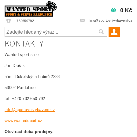
0 Kč
info@sportovnivybaveni.cz
732650792
KONTAKTY
Wanted sport s.r.o.
Jan Draštk
nám. Dukelských hrdinů 2233
53002 Pardubice
tel. +420 732 650 792
info@sportovnivybaveni.cz
www.wantedsport.cz
Otevírací doba prodejny: