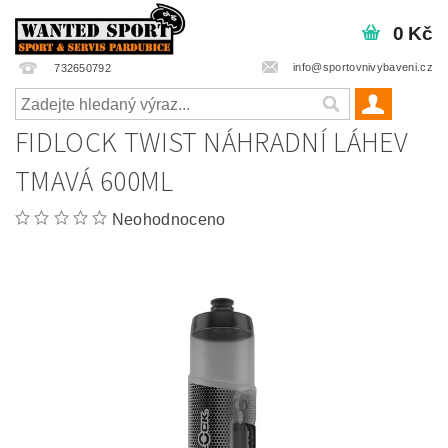
0 Kč
info@sportovnivybaveni.cz
732650792
FIDLOCK TWIST NÁHRADNÍ LÁHEV
TMAVÁ 600ML
Neohodnoceno