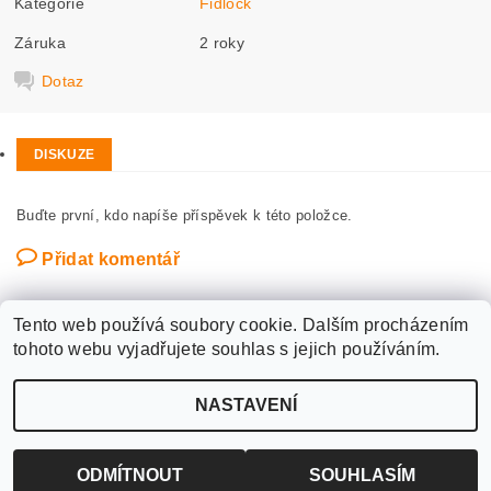
Kategorie
Fidlock
Záruka
2 roky
Dotaz
DISKUZE
Buďte první, kdo napíše příspěvek k této položce.
Přidat komentář
Tento web používá soubory cookie. Dalším procházením
tohoto webu vyjadřujete souhlas s jejich používáním.
Upravit nastavení
2026 ©
WANTED SPORT PARDUBICE
, všechna práva vyhrazena
NASTAVENÍ
cookies
Vytvořil Shoptet
ODMÍTNOUT
SOUHLASÍM