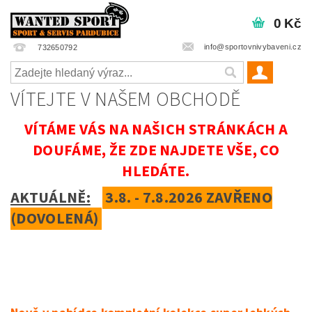
0 Kč
info@sportovnivybaveni.cz
732650792
VÍTEJTE V NAŠEM OBCHODĚ
VÍTÁME VÁS NA NAŠICH STRÁNKÁCH A
DOUFÁME, ŽE ZDE NAJDETE VŠE, CO
HLEDÁTE.
AKTUÁLNĚ:
3.8. - 7.8.2026 ZAVŘENO
(DOVOLENÁ)