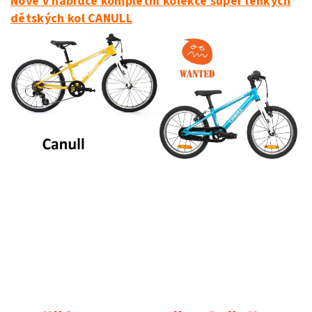
Nově v nabídce kompletní kolekce super lehkých
dětských kol CANULL