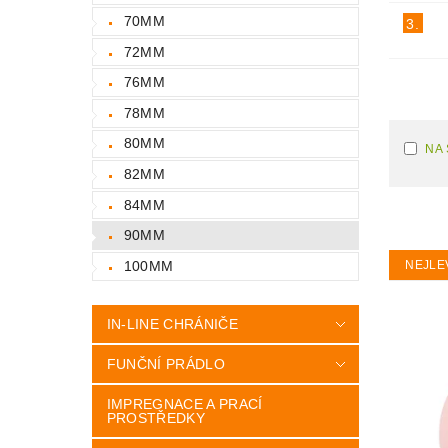
70MM
3.
72MM
76MM
78MM
80MM
NA
82MM
84MM
90MM
100MM
NEJLE
IN-LINE CHRÁNIČE
FUNČNÍ PRÁDLO
IMPREGNACE A PRACÍ
PROSTŘEDKY