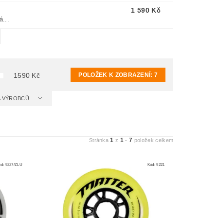
1 590 Kč
á...
POLOŽEK K ZOBRAZENÍ:
7
1590
Kč
 A VÝROBCŮ
1
1
7
Stránka
z
-
položek celkem
ód:
9227/ZLU
Kód:
9221