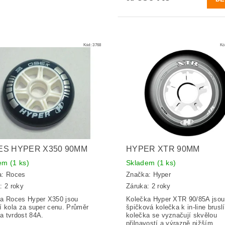
Kód:
3768
Kó
S HYPER X350 90MM
HYPER XTR 90MM
dem
(1 ks)
Skladem
(1 ks)
a:
Roces
Značka:
Hyper
: 2 roky
Záruka: 2 roky
a Roces Hyper X350 jsou
Kolečka Hyper XTR 90/85A jsou
í kola za super cenu. Průměr
špičková kolečka k in-line brusl
 tvrdost 84A.
kolečka se vyznačují skvělou
přilnavostí a výrazně nižším