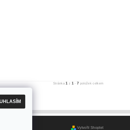
1
1
7
Stránka
z
-
položek celkem
UHLASÍM
Vytvořil Shoptet