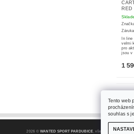
CART
RED
Skla
Značk
Záruka
In lin
velmi k
pro akt
jsou v
1 5
Tento web p
procházením
souhlas s j
NASTAV
2026 ©
WANTED SPORT PARDUBICE
, všechna práva vyhra