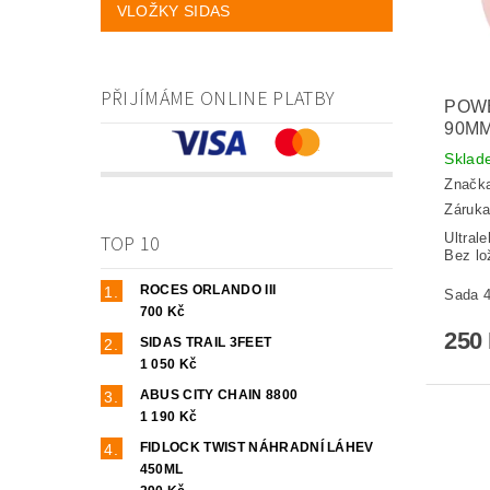
VLOŽKY SIDAS
PŘIJÍMÁME ONLINE PLATBY
POW
90MM
Skla
Značk
Záruka
Ultral
TOP 10
Bez lo
ROCES ORLANDO III
Sada 4
700 Kč
250
SIDAS TRAIL 3FEET
1 050 Kč
ABUS CITY CHAIN 8800
1 190 Kč
FIDLOCK TWIST NÁHRADNÍ LÁHEV
450ML