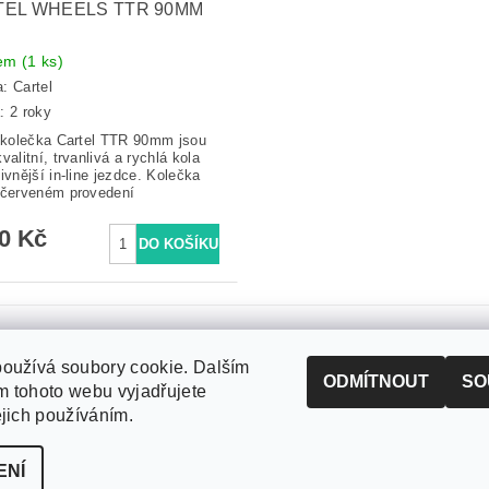
EL WHEELS TTR 90MM
dem
(1 ks)
a:
Cartel
: 2 roky
e kolečka Cartel TTR 90mm jsou
valitní, trvanlivá a rychlá kola
ivnější in-line jezdce. Kolečka
 červeném provedení
90 Kč
oužívá soubory cookie. Dalším
ODMÍTNOUT
SO
 tohoto webu vyjadřujete
ejich používáním.
ENÍ
zena
Upravit nastavení cookies