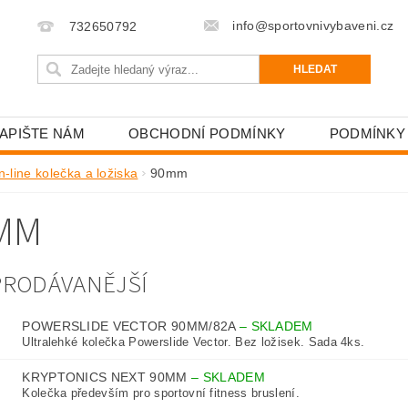
info@sportovnivybaveni.cz
732650792
APIŠTE NÁM
OBCHODNÍ PODMÍNKY
PODMÍNKY
n-line kolečka a ložiska
90mm
MM
PRODÁVANĚJŠÍ
POWERSLIDE VECTOR 90MM/82A
–
SKLADEM
Ultralehké kolečka Powerslide Vector. Bez ložisek. Sada 4ks.
KRYPTONICS NEXT 90MM
–
SKLADEM
Kolečka především pro sportovní fitness bruslení.