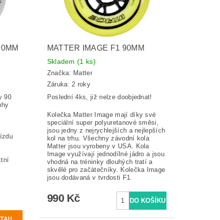
90MM
MATTER IMAGE F1 90MM
Skladem
(1 ks)
Značka:
Matter
Záruka: 2 roky
y 90
Poslední 4ks, již nelze doobjednat!
uhy
Kolečka Matter Image
mají d
íky své
speciální super polyuretanové směsi,
jsou jedny z nejrychlejších a nejlepších
jízdu
kol na trhu. Všechny závodní kola
Matter jsou vyrobeny v USA. Kola
Image využívají jednodílné jádro a jsou
tní
vhodná na tréninky dlouhých tratí a
skvělé pro začátečníky. Kolečka Image
jsou dodávaná v tvrdosti F1.
990 Kč
TAIL