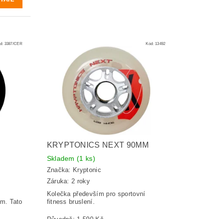
d:
3387/CER
Kód:
13492
KRYPTONICS NEXT 90MM
Skladem
(1 ks)
Značka:
Kryptonic
Záruka: 2 roky
Kolečka především pro sportovní
ím. Tato
fitness bruslení.