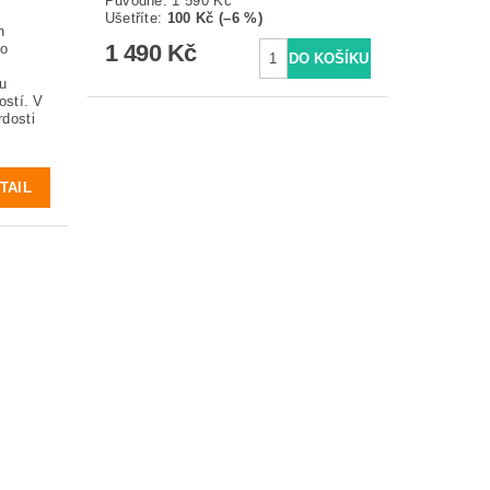
Původně:
1 590 Kč
h
Ušetříte
:
100 Kč (–6 %)
h
1 490 Kč
ro
u
ostí. V
rdosti
TAIL