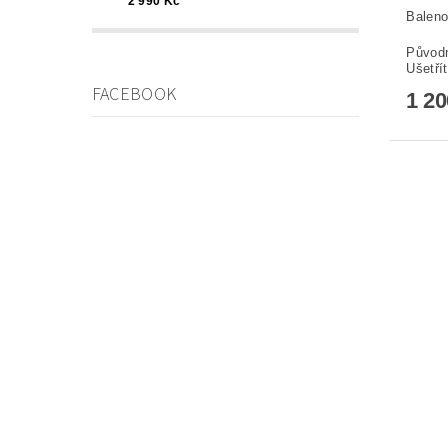
2 990 Kč
Baleno
Původ
Ušetří
FACEBOOK
1 2