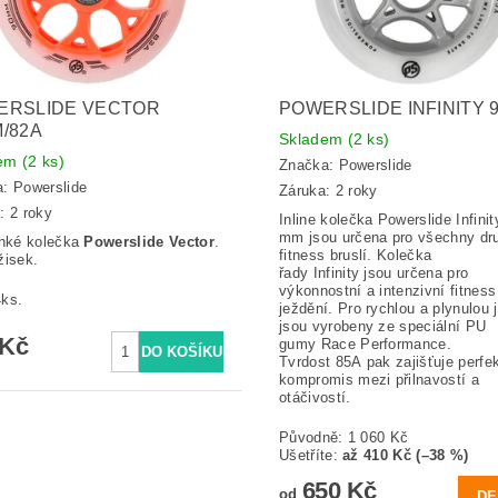
ERSLIDE VECTOR
POWERSLIDE INFINITY 
/82A
Skladem
(2 ks)
dem
(2 ks)
Značka:
Powerslide
a:
Powerslide
Záruka: 2 roky
: 2 roky
Inline kolečka Powerslide Infinit
mm jsou určena pro všechny dr
ehké kolečka
Powerslide Vector
.
fitness bruslí. Kolečka
žisek.
řady Infinity jsou určena pro
výkonnostní a intenzivní fitness
ks.
ježdění. Pro rychlou a plynulou 
jsou vyrobeny ze speciální PU
 Kč
gumy Race Performance.
Tvrdost 85A pak zajišťuje perfek
kompromis mezi přilnavostí a
otáčivostí.
Původně:
1 060 Kč
Ušetříte
:
až 410 Kč (–38 %)
650 Kč
od
DE