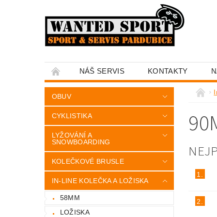
NÁŠ SERVIS
KONTAKTY
N
I
OBUV
90
CYKLISTIKA
LYŽOVÁNÍ A
SNOWBOARDING
NEJ
KOLEČKOVÉ BRUSLE
1.
IN-LINE KOLEČKA A LOŽISKA
58MM
2.
LOŽISKA