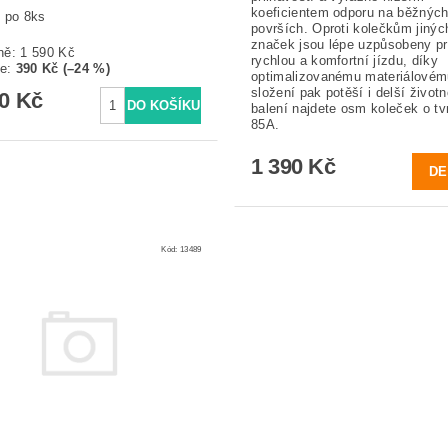
koeficientem odporu na běžnýc
 po 8ks
površích. Oproti kolečkům jinýc
značek jsou lépe uzpůsobeny p
ně:
1 590 Kč
rychlou a komfortní jízdu, díky
te
:
390 Kč (–24 %)
optimalizovanému materiálovém
složení pak potěší i delší životn
00 Kč
balení najdete osm koleček o tv
85A.
1 390 Kč
DE
Kód:
13489