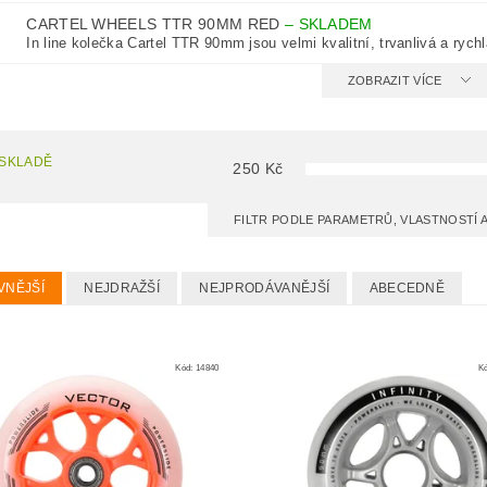
CARTEL WHEELS TTR 90MM RED
–
SKLADEM
In line kolečka Cartel TTR 90mm jsou velmi kvalitní, trvanlivá a rychl
ZOBRAZIT VÍCE
 SKLADĚ
250
Kč
FILTR PODLE PARAMETRŮ, VLASTNOSTÍ
VNĚJŠÍ
NEJDRAŽŠÍ
NEJPRODÁVANĚJŠÍ
ABECEDNĚ
Kód:
14840
K