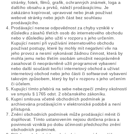
stránky, fotek, filmů, grafik, ochranných známek, loga a
dalšího obsahu a prvků, náleží prodávajícímu. Je
zakázáno kopírovat, upravovat nebo jinak používat
webové stránky nebo jejich část bez souhlasu
prodávajícího.
Prodávající nenese odpovědnost za chyby vzniklé v
důsledku zásahů třetích osob do internetového obchodu
nebo v důsledku jeho užití v rozporu s jeho určením.
Kupující nesmí při využívání internetového obchodu
používat postupy, které by mohly mít negativní vliv na
jeho provoz a nesmí vykonávat žádnou činnost, která by
mohla jemu nebo třetím osobám umožnit neoprávněně
zasahovat či neoprávněně užít programové vybavení
nebo další součásti tvořící internetový obchod a užívat
internetový obchod nebo jeho části či softwarové vybavení
takovým způsobem, který by byl v rozporu s jeho určením
či účelem.
Kupující tímto přebírá na sebe nebezpečí změny okolností
ve smyslu § 1765 odst. 2 občanského zákoníku.
Kupní smlouva včetně obchodních podmínek je
archivována prodávajícím v elektronické podobě a není
přístupná.
Znění obchodních podmínek může prodávající měnit či
doplňovat. Tímto ustanovením nejsou dotčena práva a
povinnosti vzniklá po dobu účinnosti předchozího znění
obchodních podmínek.