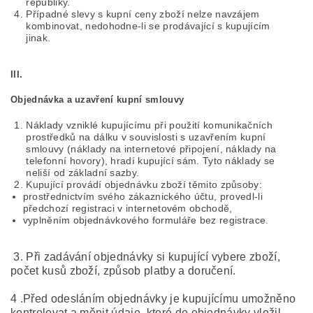
republiky.
Případné slevy s kupní ceny zboží nelze navzájem
kombinovat, nedohodne-li se prodávající s kupujícím
jinak.
III.
Objednávka a uzavření kupní smlouvy
Náklady vzniklé kupujícímu při použití komunikačních
prostředků na dálku v souvislosti s uzavřením kupní
smlouvy (náklady na internetové připojení, náklady na
telefonní hovory), hradí kupující sám. Tyto náklady se
neliší od základní sazby.
Kupující provádí objednávku zboží těmito způsoby:
prostřednictvím svého zákaznického účtu, provedl-li
předchozí registraci v internetovém obchodě,
vyplněním objednávkového formuláře bez registrace.
3. Při zadávání objednávky si kupující vybere zboží,
počet kusů zboží, způsob platby a doručení.
4 .Před odesláním objednávky je kupujícímu umožněno
kontrolovat a měnit údaje, které do objednávky vložil.