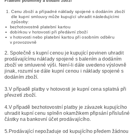
Platební podmínky a dodání zboží
Cenu zboží a případné náklady spojené s dodáním zboží
dle kupní smlouvy může kupující uhradit následujícími
způsoby:
bezhotovostně platební kartou
dobírkou v hotovosti při předávní zboží
v hotovosti nebo platební kartou při osobním odběru
v provozovně
2. Společně s kupní cenou je kupující povinen uhradit
prodávajícímu náklady spojené s balením a dodáním
zboží ve smluvené výši. Není-li dále uvedeno výslovně
jinak, rozumí se dále kupní cenou i náklady spojené s
dodáním zboží.
3.V případě platby v hotovosti je kupní cena splatná při
převzetí zboží.
4.V případě bezhotovostní platby je závazek kupujícího
uhradit kupní cenu splněn okamžikem připsání příslušné
částky na bankovní účet prodávajícího.
5.Prodávající nepožaduje od kupujícího předem žádnou