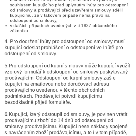
souhlasem kupujícího před uplynutím lhůty pro odstoupení
od smlouvy a prodávající před uzavřením smlouvy sdělil
kupujícímu, že v takovém případě nemá právo na
odstoupení od smlouvy,
v dalších případech uvedených v § 1837 občanského
zákoníku.
4. Pro dodržení lhůty pro odstoupení od smlouvy musí
kupující odeslat prohlášení o odstoupení ve lhůtě pro
odstoupení od smlouvy.
5.Pro odstoupení od kupní smlouvy může kupující využít
vzorový formulář k odstoupení od smlouvy poskytovaný
prodávajícím. Odstoupení od kupní smlouvy zašle
kupující na emailovou nebo doručovací adresu
prodávajícího uvedenou v těchto obchodních
podmínkách. Prodávající potvrdí kupujícímu
bezodkladně přijetí formuláře.
6.Kupující, který odstoupil od smlouvy, je povinen vrátit
prodávajícímu zboží do 14 dnů od odstoupení od
smlouvy prodávajícímu. Kupující nese náklady spojené
s navrácením zboží prodávajícímu, a to i v tom případě,