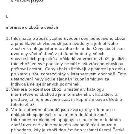
v českém jazyce.
II.
Informace o zboží a cenách
Informace o zboží, včetně uvedení cen jednotlivého zboží
a jeho hlavních vlastností jsou uvedeny u jednotlivého
zboží v katalogu internetového obchodu. Ceny zboží jsou
uvedeny včetně daně z přidané hodnoty, všech
souvisejících poplatků a nákladů za vrácení zboží, jestliže
toto zboží ze své podstaty nemůže být vráceno obvyklou
poštovní cestou. Ceny zboží zůstávají v platnosti po dobu,
po kterou jsou zobrazovány v internetovém obchodě. Toto
ustanovení nevylučuje sjednání kupní smlouvy za
individuálně sjednaných podmínek.
Veškerá prezentace zboží umístěná v katalogu
internetového obchodu je informativního charakteru a
prodávající není povinen uzavřít kupní smlouvu ohledně
tohoto zboží.
V internetovém obchodě jsou zveřejněny informace o
nákladech spojených s balením a dodáním zboží.
Informace o nákladech spojených s balením a dodáním
zboží uvedené v internetovém obchodě platí pouze v
případech, kdy je zboží doručováno v rámci území České