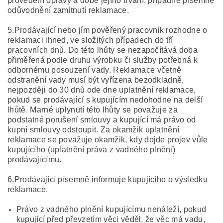
provedení opravy a době jejího trvání, případně písemné
odůvodnění zamítnutí reklamace.
5.Prodávající nebo jím pověřený pracovník rozhodne o
reklamaci ihned, ve složitých případech do tří
pracovních dnů. Do této lhůty se nezapočítává doba
přiměřená podle druhu výrobku či služby potřebná k
odbornému posouzení vady. Reklamace včetně
odstranění vady musí být vyřízena bezodkladně,
nejpozději do 30 dnů ode dne uplatnění reklamace,
pokud se prodávající s kupujícím nedohodne na delší
lhůtě. Marné uplynutí této lhůty se považuje za
podstatné porušení smlouvy a kupující má právo od
kupní smlouvy odstoupit. Za okamžik uplatnění
reklamace se považuje okamžik, kdy dojde projev vůle
kupujícího (uplatnění práva z vadného plnění)
prodávajícímu.
6.Prodávající písemně informuje kupujícího o výsledku
reklamace.
Právo z vadného plnění kupujícímu nenáleží, pokud
kupující před převzetím věci věděl, že věc má vadu,