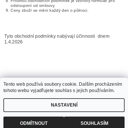
Přílohou obchodních podmínek je vzorový formulář pro
odstoupení od smlouvy.
Ceny zboží se mění každý den o půlnoci.
Tyto obchodní podmínky nabývají účinnosti dnem
1.4.2026
Tento web používá soubory cookie. Dalším procházením
tohoto webu vyjadřujete souhlas s jejich používáním.
Upravit nastavení
2026 ©
WANTED SPORT PARDUBICE
, všechna práva vyhrazena
NASTAVENÍ
cookies
Vytvořil Shoptet
ODMÍTNOUT
SOUHLASÍM