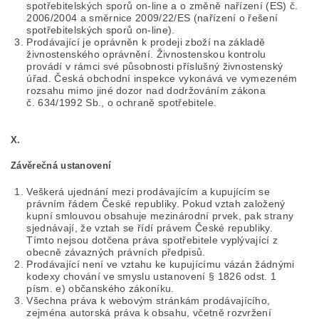
spotřebitelských sporů on-line a o změně nařízení (ES) č.
2006/2004 a směrnice 2009/22/ES (nařízení o řešení
spotřebitelských sporů on-line).
Prodávající je oprávněn k prodeji zboží na základě
živnostenského oprávnění. Živnostenskou kontrolu
provádí v rámci své působnosti příslušný živnostenský
úřad. Česká obchodní inspekce vykonává ve vymezeném
rozsahu mimo jiné dozor nad dodržováním zákona
č. 634/1992 Sb., o ochraně spotřebitele.
X.
Závěrečná ustanovení
Veškerá ujednání mezi prodávajícím a kupujícím se
právním řádem České republiky. Pokud vztah založený
kupní smlouvou obsahuje mezinárodní prvek, pak strany
sjednávají, že vztah se řídí právem České republiky.
Tímto nejsou dotčena práva spotřebitele vyplývající z
obecně závazných právních předpisů.
Prodávající není ve vztahu ke kupujícímu vázán žádnými
kodexy chování ve smyslu ustanovení § 1826 odst. 1
písm. e) občanského zákoníku.
Všechna práva k webovým stránkám prodávajícího,
zejména autorská práva k obsahu, včetně rozvržení