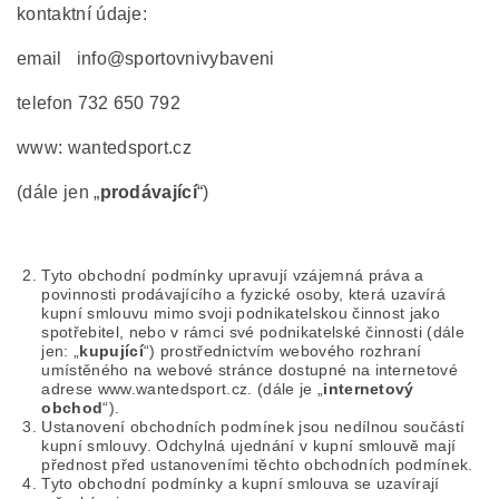
kontaktní údaje:
email info@sportovnivybaveni
telefon 732 650 792
www: wantedsport.cz
(dále jen „
prodávající
“)
Tyto obchodní podmínky upravují vzájemná práva a
povinnosti prodávajícího a fyzické osoby, která uzavírá
kupní smlouvu mimo svoji podnikatelskou činnost jako
spotřebitel, nebo v rámci své podnikatelské činnosti (dále
jen: „
kupující
“) prostřednictvím webového rozhraní
umístěného na webové stránce dostupné na internetové
adrese www.wantedsport.cz. (dále je „
internetový
obchod
“).
Ustanovení obchodních podmínek jsou nedílnou součástí
kupní smlouvy. Odchylná ujednání v kupní smlouvě mají
přednost před ustanoveními těchto obchodních podmínek.
Tyto obchodní podmínky a kupní smlouva se uzavírají