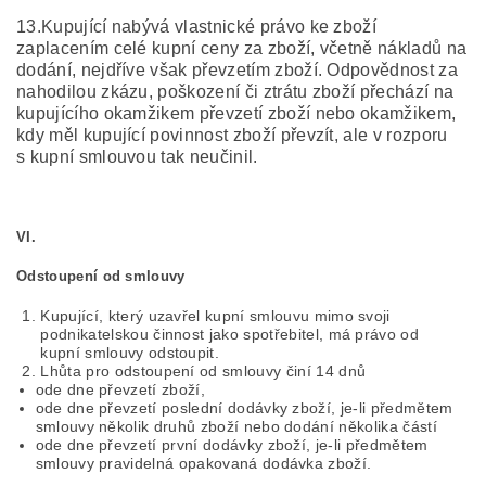
13.Kupující nabývá vlastnické právo ke zboží
zaplacením celé kupní ceny za zboží, včetně nákladů na
dodání, nejdříve však převzetím zboží. Odpovědnost za
nahodilou zkázu, poškození či ztrátu zboží přechází na
kupujícího okamžikem převzetí zboží nebo okamžikem,
kdy měl kupující povinnost zboží převzít, ale v rozporu
s kupní smlouvou tak neučinil.
VI.
Odstoupení od smlouvy
Kupující, který uzavřel kupní smlouvu mimo svoji
podnikatelskou činnost jako spotřebitel, má právo od
kupní smlouvy odstoupit.
Lhůta pro odstoupení od smlouvy činí 14 dnů
ode dne převzetí zboží,
ode dne převzetí poslední dodávky zboží, je-li předmětem
smlouvy několik druhů zboží nebo dodání několika částí
ode dne převzetí první dodávky zboží, je-li předmětem
smlouvy pravidelná opakovaná dodávka zboží.