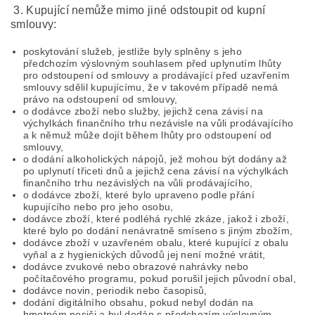
3. Kupující nemůže mimo jiné odstoupit od kupní
smlouvy:
poskytování služeb, jestliže byly splněny s jeho
předchozím výslovným souhlasem před uplynutím lhůty
pro odstoupení od smlouvy a prodávající před uzavřením
smlouvy sdělil kupujícímu, že v takovém případě nemá
právo na odstoupení od smlouvy,
o dodávce zboží nebo služby, jejichž cena závisí na
výchylkách finančního trhu nezávisle na vůli prodávajícího
a k němuž může dojít během lhůty pro odstoupení od
smlouvy,
o dodání alkoholických nápojů, jež mohou být dodány až
po uplynutí třiceti dnů a jejichž cena závisí na výchylkách
finančního trhu nezávislých na vůli prodávajícího,
o dodávce zboží, které bylo upraveno podle přání
kupujícího nebo pro jeho osobu,
dodávce zboží, které podléhá rychlé zkáze, jakož i zboží,
které bylo po dodání nenávratně smíseno s jiným zbožím,
dodávce zboží v uzavřeném obalu, které kupující z obalu
vyňal a z hygienických důvodů jej není možné vrátit,
dodávce zvukové nebo obrazové nahrávky nebo
počítačového programu, pokud porušil jejich původní obal,
dodávce novin, periodik nebo časopisů,
dodání digitálního obsahu, pokud nebyl dodán na
hmotném nosiči a byl dodán s předchozím výslovným