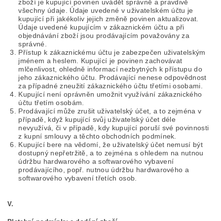
zboží je kupující povinen uvádět správně a pravdivě
všechny údaje. Údaje uvedené v uživatelském účtu je
kupující při jakékoliv jejich změně povinen aktualizovat.
Údaje uvedené kupujícím v zákaznickém účtu a při
objednávání zboží jsou prodávajícím považovány za
správné.
Přístup k zákaznickému účtu je zabezpečen uživatelským
jménem a heslem. Kupující je povinen zachovávat
mlčenlivost, ohledně informací nezbytných k přístupu do
jeho zákaznického účtu. Prodávající nenese odpovědnost
za případné zneužití zákaznického účtu třetími osobami.
Kupující není oprávněn umožnit využívání zákaznického
účtu třetím osobám.
Prodávající může zrušit uživatelský účet, a to zejména v
případě, když kupující svůj uživatelský účet déle
nevyužívá, či v případě, kdy kupující poruší své povinnosti
z kupní smlouvy a těchto obchodních podmínek.
Kupující bere na vědomí, že uživatelský účet nemusí být
dostupný nepřetržitě, a to zejména s ohledem na nutnou
údržbu hardwarového a softwarového vybavení
prodávajícího, popř. nutnou údržbu hardwarového a
softwarového vybavení třetích osob.
V.