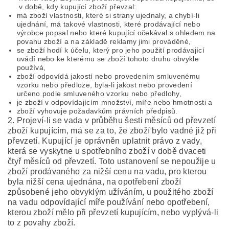
v době, kdy kupující zboží převzal:
má zboží vlastnosti, které si strany ujednaly, a chybí-li
ujednání, má takové vlastnosti, které prodávající nebo
výrobce popsal nebo které kupující očekával s ohledem na
povahu zboží a na základě reklamy jimi prováděné,
se zboží hodí k účelu, který pro jeho použití prodávající
uvádí nebo ke kterému se zboží tohoto druhu obvykle
používá,
zboží odpovídá jakostí nebo provedením smluvenému
vzorku nebo předloze, byla-li jakost nebo provedení
určeno podle smluveného vzorku nebo předlohy,
je zboží v odpovídajícím množství, míře nebo hmotnosti a
zboží vyhovuje požadavkům právních předpisů.
2. Projeví-li se vada v průběhu šesti měsíců od převzetí
zboží kupujícím, má se za to, že zboží bylo vadné již při
převzetí. Kupující je oprávněn uplatnit právo z vady,
která se vyskytne u spotřebního zboží v době dvaceti
čtyř měsíců od převzetí. Toto ustanovení se nepoužije u
zboží prodávaného za nižší cenu na vadu, pro kterou
byla nižší cena ujednána, na opotřebení zboží
způsobené jeho obvyklým užíváním, u použitého zboží
na vadu odpovídající míře používání nebo opotřebení,
kterou zboží mělo při převzetí kupujícím, nebo vyplývá-li
to z povahy zboží.