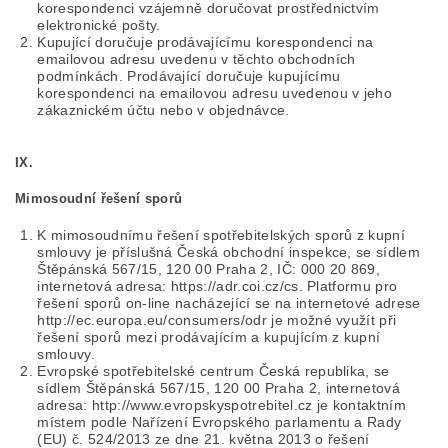
korespondenci vzájemně doručovat prostřednictvím
elektronické pošty.
Kupující doručuje prodávajícímu korespondenci na
emailovou adresu uvedenu v těchto obchodních
podmínkách. Prodávající doručuje kupujícímu
korespondenci na emailovou adresu uvedenou v jeho
zákaznickém účtu nebo v objednávce.
IX.
Mimosoudní řešení sporů
K mimosoudnímu řešení spotřebitelských sporů z kupní
smlouvy je příslušná Česká obchodní inspekce, se sídlem
Štěpánská 567/15, 120 00 Praha 2, IČ: 000 20 869,
internetová adresa: https://adr.coi.cz/cs. Platformu pro
řešení sporů on-line nacházející se na internetové adrese
http://ec.europa.eu/consumers/odr je možné využít při
řešení sporů mezi prodávajícím a kupujícím z kupní
smlouvy.
Evropské spotřebitelské centrum Česká republika, se
sídlem Štěpánská 567/15, 120 00 Praha 2, internetová
adresa: http://www.evropskyspotrebitel.cz je kontaktním
místem podle Nařízení Evropského parlamentu a Rady
(EU) č. 524/2013 ze dne 21. května 2013 o řešení