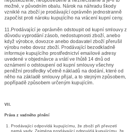
nepoškozené, neopotřebené a neznečištěné a je-li to
možné, v původním obalu. Nárok na náhradu škody
vzniklé na zboží je prodávající oprávněn jednostranně
započíst proti nároku kupujícího na vrácení kupní ceny.
11.Prodávající je oprávněn odstoupit od kupní smlouvy z
důvodu vyprodání zásob, nedostupnosti zboží, anebo
když výrobce, dovozce anebo dodavatel zboží přerušil
výrobu nebo dovoz zboží. Prodávající bezodkladně
informuje kupujícího prostřednictví emailové adresy
uvedené v objednávce a vrátí ve lhůtě 14 dnů od
oznámení o odstoupení od kupní smlouvy všechny
peněžní prostředky včetně nákladů na dodání, které od
něho na základě smlouvy přijal, a to stejným způsobem,
popřípadě způsobem určeným kupujícím.
VII.
Práva z vadného plnění
Prodávající odpovídá kupujícímu, že zboží při převzetí
nemá vady. Zejména prodávající odpovídá kupujícímu, že