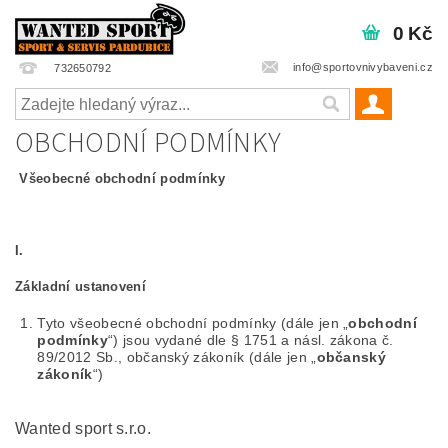
0 Kč
info@sportovnivybaveni.cz
732650792
OBCHODNÍ PODMÍNKY
Všeobecné obchodní podmínky
I.
Základní ustanovení
Tyto všeobecné obchodní podmínky (dále jen „
obchodní
podmínky
“) jsou vydané dle § 1751 a násl. zákona č.
89/2012 Sb., občanský zákoník (dále jen „
občanský
zákoník
“)
Wanted sport s.r.o.