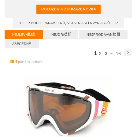
POLOŽEK K ZOBRAZENÍ:
284
FILTR PODLE PARAMETRŮ, VLASTNOSTÍ A VÝROBCŮ
NEJLEVNĚJŠÍ
NEJDRAŽŠÍ
NEJPRODÁVANĚJŠÍ
ABECEDNĚ
...
1
2
3
16
284
položek celkem