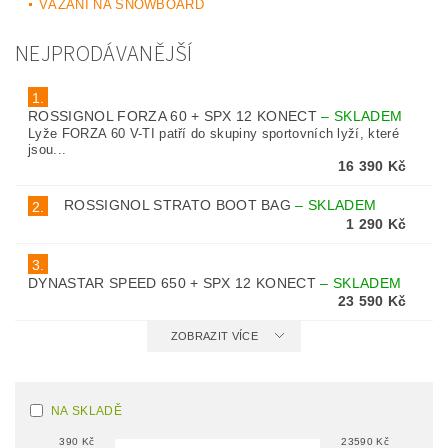
VÁZÁNÍ NA SNOWBOARD
NEJPRODÁVANĚJŠÍ
1.
ROSSIGNOL FORZA 60 + SPX 12 KONECT
–
SKLADEM
Lyže FORZA 60 V-TI patří do skupiny sportovních lyží, které
jsou...
16 390 Kč
ROSSIGNOL STRATO BOOT BAG
–
SKLADEM
2.
1 290 Kč
3.
DYNASTAR SPEED 650 + SPX 12 KONECT
–
SKLADEM
23 590 Kč
ZOBRAZIT VÍCE
NA SKLADĚ
390
Kč
23590
Kč