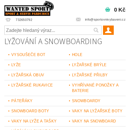
0 Kč
info@sportovnivybaveni.cz
732650792
LYŽOVÁNÍ A SNOWBOARDING
VYSOUŠEČE BOT
HOLE
LYŽE
LYŽAŘSKÉ BRÝLE
LYŽAŘSKÁ OBUV
LYŽAŘSKÉ PŘILBY
LYŽAŘSKÉ RUKAVICE
VYHŘÍVANÉ PONOŽKY A
BATERIE
PÁTEŘÁKY
SNOWBOARDY
SNOWBOARD BOTY
VAKY NA LYŽAŘSKÉ BOTY
VAKY NA LYŽE A TAŠKY
VAKY NA SNOWBOARD