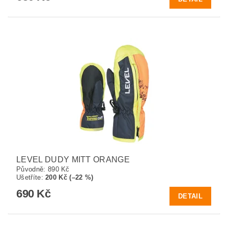
LEVEL DUDY MITT ORANGE
Původně:
890 Kč
Ušetříte
:
200 Kč (–22 %)
690 Kč
DETAIL