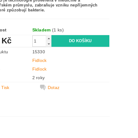
 je technologie prověřená v medicíně a
ářském průmyslu, zabraňuje vzniku nepříjemných
eré způzobují bakterie.
ost
Skladem
(1 ks)
 Kč
uktu
15330
Fidlock
e
Fidlock
2 roky
Tisk
Dotaz