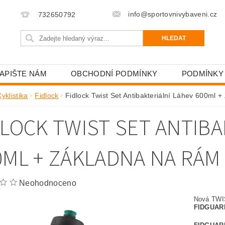
info@sportovnivybaveni.cz
732650792
APIŠTE NÁM
OBCHODNÍ PODMÍNKY
PODMÍNKY
yklistika
Fidlock
Fidlock Twist Set Antibakteriální Láhev 600ml 
DLOCK TWIST SET ANTIBA
0ML + ZÁKLADNA NA RÁM
Neohodnoceno
Nová TWI
FIDGUAR