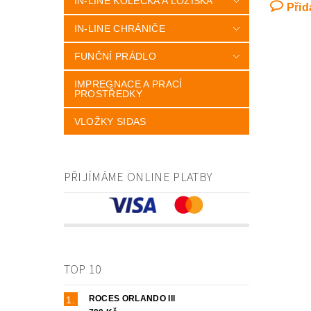
IN-LINE KOLEČKA A LOŽISKA
Přid
IN-LINE CHRÁNIČE
FUNČNÍ PRÁDLO
IMPREGNACE A PRACÍ
PROSTŘEDKY
VLOŽKY SIDAS
PŘIJÍMÁME ONLINE PLATBY
TOP 10
ROCES ORLANDO III