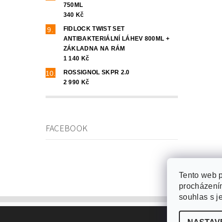
750ML
340 Kč
FIDLOCK TWIST SET
ANTIBAKTERIÁLNÍ LÁHEV 800ML +
ZÁKLADNA NA RÁM
1 140 Kč
ROSSIGNOL SKPR 2.0
2 990 Kč
FACEBOOK
Tento web p
procházením
souhlas s j