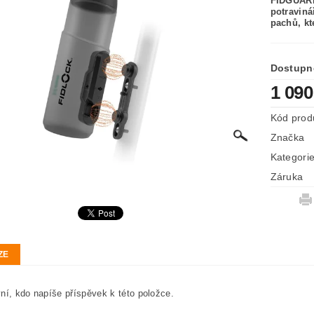
FIDGUARD
potravin
pachů, kt
Dostupn
1 090
Kód prod
Značka
Kategori
Záruka
ZE
ní, kdo napíše příspěvek k této položce.