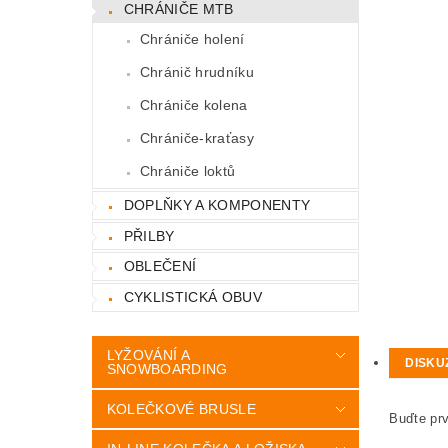
CHRÁNIČE MTB
Chrániče holení
Chránič hrudníku
Chrániče kolena
Chrániče-kraťasy
Chrániče loktů
DOPLŇKY A KOMPONENTY
PŘILBY
OBLEČENÍ
CYKLISTICKÁ OBUV
LYŽOVÁNÍ A
DISKU
SNOWBOARDING
KOLEČKOVÉ BRUSLE
Buďte prv