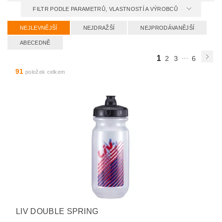
FILTR PODLE PARAMETRŮ, VLASTNOSTÍ A VÝROBCŮ
NEJLEVNĚJŠÍ
NEJDRAŽŠÍ
NEJPRODÁVANĚJŠÍ
ABECEDNĚ
...
1
2
3
6
91
položek celkem
LIV DOUBLE SPRING