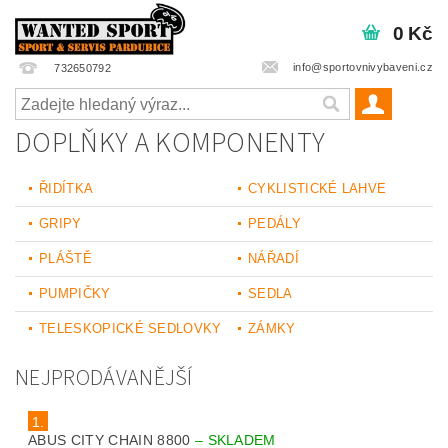
0 Kč
info@sportovnivybaveni.cz
732650792
DOPLŇKY A KOMPONENTY
ŘIDÍTKA
CYKLISTICKÉ LAHVE
GRIPY
PEDÁLY
PLÁŠTĚ
NÁŘADÍ
PUMPIČKY
SEDLA
TELESKOPICKÉ SEDLOVKY
ZÁMKY
NEJPRODÁVANĚJŠÍ
1.
ABUS CITY CHAIN 8800
–
SKLADEM