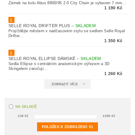
Zámek na kolo Abus 8800/95 2.0 City Chain je vybaven 7 mm...
1 190 Kč
2.
SELLE ROYAL DRIFTER PLUS
–
SKLADEM
Projíždějte městem v nadčasovém stylu se sedlem Selle Royal
Drifter...
1 350 Kč
3.
SELLE ROYAL ELLIPSE DÁMSKÉ
–
SKLADEM
Sedla Ellipse s centrálním anatomickým výřezem a 3D
Skingelem zaručují...
1 260 Kč
ZOBRAZIT VÍCE
NA SKLADĚ
109
Kč
4299
Kč
POLOŽEK K ZOBRAZENÍ:
91