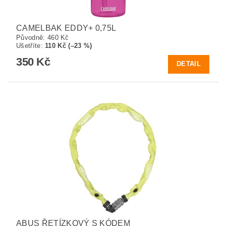
CAMELBAK EDDY+ 0,75L
Původně:
460 Kč
Ušetříte
:
110 Kč (–23 %)
350 Kč
DETAIL
ABUS ŘETÍZKOVÝ S KÓDEM