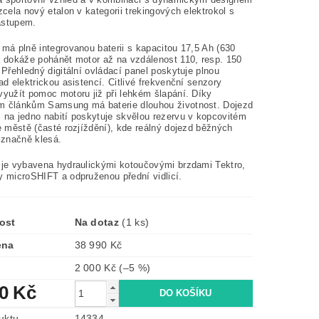
zcela nový etalon v kategorii trekingových elektrokol s
ástupem.
má plně integrovanou baterii s kapacitou 17,5 Ah (630
á dokáže pohánět motor až na vzdálenost 110, resp. 150
 Přehledný digitální ovládací panel poskytuje plnou
ad elektrickou asistencí. Citlivé frekvenční senzory
využít pomoc motoru již při lehkém šlapání. Díky
 článkům Samsung má baterie dlouhou životnost. Dojezd
 na jedno nabití poskytuje skvělou rezervu v kopcovitém
e městě (časté rozjíždění), kde reálný dojezd běžných
 značně klesá.
 je vybavena hydraulickými kotoučovými brzdami Tektro,
y microSHIFT a odpruženou přední vidlicí.
ost
Na dotaz
(1 ks)
ena
38 990 Kč
2 000 Kč
(–5 %)
90 Kč
uktu
14334