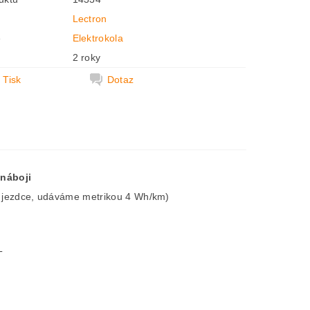
Lectron
e
Elektrokola
2 roky
Tisk
Dotaz
 náboji
ze jezdce, udáváme metrikou 4 Wh/km)
T