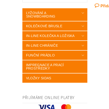
Přid
LYŽOVÁNÍ A
SNOWBOARDING
KOLEČKOVÉ BRUSLE
IN-LINE KOLEČKA A LOŽISKA
IN-LINE CHRÁNIČE
FUNČNÍ PRÁDLO
IMPREGNACE A PRACÍ
PROSTŘEDKY
VLOŽKY SIDAS
PŘIJÍMÁME ONLINE PLATBY