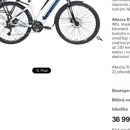
stanovila 
nízkým n
Altezza R
Wh), kter
kilometrů.
kontrolu n
umožňují 
značkovým
až 150 km
terénu i v
elektrokol
Altezza R
21 převod
Dostupn
Běžná c
Ušetříte
36 9
Kód prod