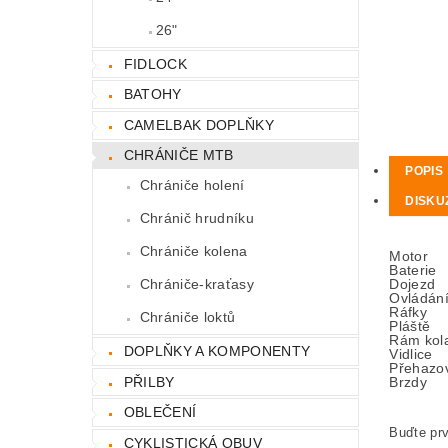
26"
FIDLOCK
BATOHY
CAMELBAK DOPLŇKY
CHRÁNIČE MTB
POPIS
Chrániče holení
DISKU
Chránič hrudníku
Chrániče kolena
Motor
Baterie
Dojezd
Chrániče-kraťasy
Ovládán
Ráfky
Chrániče loktů
Pláště
Rám kol
DOPLŇKY A KOMPONENTY
Vidlice
Přehazo
PŘILBY
Brzdy
OBLEČENÍ
Buďte prv
CYKLISTICKÁ OBUV