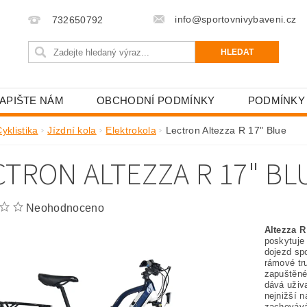
info@sportovnivybaveni.cz
732650792
APIŠTE NÁM
OBCHODNÍ PODMÍNKY
PODMÍNKY
yklistika
Jízdní kola
Elektrokola
Lectron Altezza R 17" Blue
CTRON ALTEZZA R 17" BL
Neohodnoceno
Altezza R
poskytuje 
dojezd sp
rámové tru
zapuštěné
dává uživa
nejnižší n
zachovává