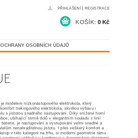
|
PŘIHLÁŠENÍ
REGISTRACE
KOŠÍK:
0 Kč
 OCHRANY OSOBNÍCH ÚDAJŮ
UE
je modelem nízkonástupového elektrokola, který
komfort trekingového elektrokola, skvělou výbavu i
olu s jistotou snadného nastupování. Díky snížené horní
bce, ubíhající strmě dolů v elegantním souladu s linií
 baterie, je nastupování a vystupování velmi snadné a
telům nenahraditelnou jistotu. I přes veškerý komfort a
ástup v této kategorii na trhu, si moderní geometrie rámu
 sportovní vzhled a v kombinaci s dynamickým designem