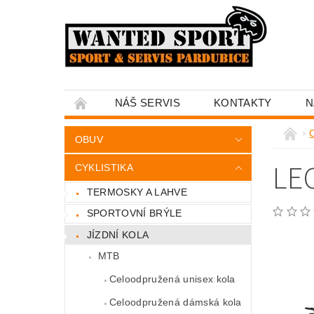
NÁŠ SERVIS
KONTAKTY
N
C
OBUV
LE
CYKLISTIKA
TERMOSKY A LAHVE
SPORTOVNÍ BRÝLE
JÍZDNÍ KOLA
MTB
Celoodpružená unisex kola
Celoodpružená dámská kola