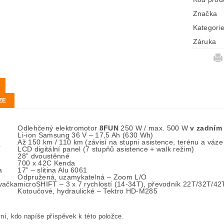
Značka
Kategori
Záruka
ZE
Odlehčený elektromotor
8FUN
250 W / max. 500 W
v zadním
Li-ion Samsung 36 V – 17,5 Ah (630 Wh)
Až 150 km / 110 km (závisí na stupni asistence, terénu a vá
í
LCD digitální panel (7 stupňů asistence + walk režim)
28” dvoustěnné
700 x 42C Kenda
a
17” – slitina Alu 6061
Odpružená, uzamykatelná – Zoom L/O
vačka
microSHIFT – 3 x 7 rychlostí (14-34T), převodník 22T/32T/42
Kotoučové, hydraulické – Tektro HD-M285
ní, kdo napíše příspěvek k této položce.