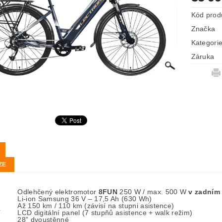
Kód prod
Značka
Kategori
Záruka
ZE
Odlehčený elektromotor
8FUN
250 W / max. 500 W
v zadním
Li-ion Samsung 36 V – 17,5 Ah (630 Wh)
Až 150 km / 110 km (závisí na stupni asistence)
í
LCD digitální panel (7 stupňů asistence + walk režim)
28” dvoustěnné