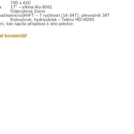
700 x 42C
a
17” – slitina Alu 6061
Odpružená Zoom
vačka
microSHIFT – 7 rychlostí (14-34T), převodník 38T
Kotoučové, hydraulické – Tektro HD-M285
ní, kdo napíše příspěvek k této položce.
at komentář