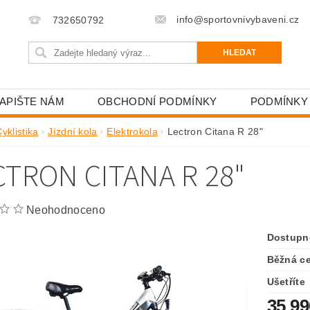
info@sportovnivybaveni.cz
732650792
APIŠTE NÁM
OBCHODNÍ PODMÍNKY
PODMÍNKY
yklistika
Jízdní kola
Elektrokola
Lectron Citana R 28"
CTRON CITANA R 28"
Neohodnoceno
Dostupn
Běžná c
Ušetříte
35 9