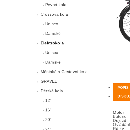
Pevná kola
Crossová kola
Unisex
Dámské
Elektrokola
Unisex
Dámské
Městská a Cestovní kola
GRAVEL
POPIS
Dětská kola
DISKU
12"
16"
Motor
Baterie
20"
Dojezd
Ovládán
Ráfky
24"