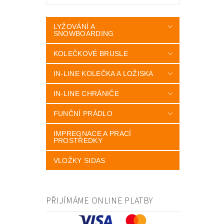
LYŽOVÁNÍ A
SNOWBOARDING
KOLEČKOVÉ BRUSLE
IN-LINE KOLEČKA A LOŽISKA
IN-LINE CHRÁNIČE
FUNČNÍ PRÁDLO
IMPREGNACE A PRACÍ
PROSTŘEDKY
VLOŽKY SIDAS
PŘIJÍMÁME ONLINE PLATBY