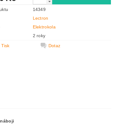
uktu
14349
Lectron
e
Elektrokola
2 roky
Tisk
Dotaz
 náboji