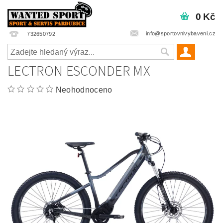
0 Kč
info@sportovnivybaveni.cz
732650792
LECTRON ESCONDER MX
Neohodnoceno