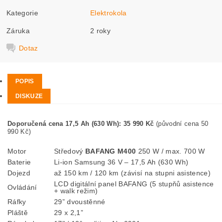
Kategorie
Elektrokola
Záruka
2 roky
Dotaz
POPIS
DISKUZE
Doporučená cena 17,5 Ah (630 Wh): 35 990 Kč
(původní cena 50
990 Kč)
Motor
Středový
BAFANG M400
250 W / max. 700 W
Baterie
Li-ion Samsung 36 V – 17,5 Ah (630 Wh)
Dojezd
až 150 km / 120 km (závisí na stupni asistence)
LCD digitální panel BAFANG (5 stupňů asistence
Ovládání
+ walk režim)
Ráfky
29” dvoustěnné
Pláště
29 x 2,1”