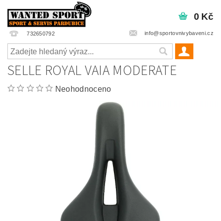
0 Kč
info@sportovnivybaveni.cz
732650792
SELLE ROYAL VAIA MODERATE
Neohodnoceno