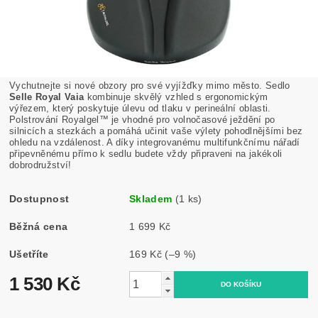
Vychutnejte si nové obzory pro své vyjížďky mimo město. Sedlo
Selle Royal Vaia
kombinuje skvělý vzhled s ergonomickým
výřezem, který poskytuje úlevu od tlaku v perineální oblasti.
Polstrování Royalgel™ je vhodné pro volnočasové ježdění po
silnicích a stezkách a pomáhá učinit vaše výlety pohodlnějšími bez
ohledu na vzdálenost. A díky integrovanému multifunkčnímu nářadí
připevněnému přímo k sedlu budete vždy připraveni na jakékoli
dobrodružství!
Dostupnost
Skladem
(1 ks)
Běžná cena
1 699 Kč
Ušetříte
169 Kč
(–9 %)
1 530 Kč