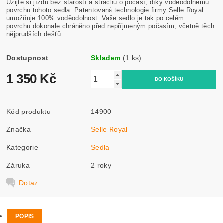
Užijte si jízdu bez starostí a strachu o počasí, díky voděodolnému
povrchu tohoto sedla. Patentovaná technologie firmy Selle Royal
umožňuje 100% voděodolnost. Vaše sedlo je tak po celém
povrchu dokonale chráněno před nepříjmeným počasím, včetně těch
nějprudších dešťů.
Dostupnost
Skladem
(1 ks)
1 350 Kč
Kód produktu
14900
Značka
Selle Royal
Kategorie
Sedla
Záruka
2 roky
Dotaz
POPIS