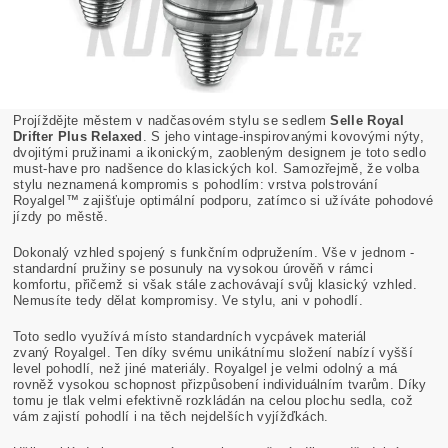
Projíždějte městem v nadčasovém stylu se sedlem
Selle Royal
Drifter Plus Relaxed
. S jeho vintage-inspirovanými kovovými nýty,
dvojitými pružinami a ikonickým, zaobleným designem je toto sedlo
must-have
pro nadšence do klasických kol. Samozřejmě, že volba
stylu neznamená kompromis s pohodlím: vrstva polstrování
Royalgel™ zajišťuje optimální podporu, zatímco si užíváte pohodové
jízdy po městě.
Dokonalý vzhled spojený s funkčním odpružením. Vše v jednom -
standardní pružiny se posunuly na vysokou úrověň v rámci
komfortu, přičemž si však stále zachovávají svůj klasický vzhled.
Nemusíte tedy dělat kompromisy. Ve stylu, ani v pohodlí.
Toto sedlo využívá místo standardních vycpávek materiál
zvaný Royalgel. Ten díky svému unikátnímu složení nabízí vyšší
level pohodlí, než jiné materiály. Royalgel je velmi odolný a má
rovněž vysokou schopnost přizpůsobení individuálním tvarům. Díky
tomu je tlak velmi efektivně rozkládán na celou plochu sedla, což
vám zajistí pohodlí i na těch nejdelších vyjížďkách.