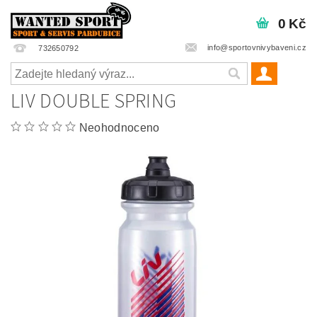
0 Kč
info@sportovnivybaveni.cz
732650792
LIV DOUBLE SPRING
Neohodnoceno