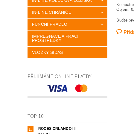
IN-LINE KOLEČKA A LOŽISKA
Kompatibi
Objem: 0,
IN-LINE CHRÁNIČE
Buďte prv
FUNČNÍ PRÁDLO
Přid
IMPREGNACE A PRACÍ
PROSTŘEDKY
VLOŽKY SIDAS
PŘIJÍMÁME ONLINE PLATBY
TOP 10
ROCES ORLANDO III