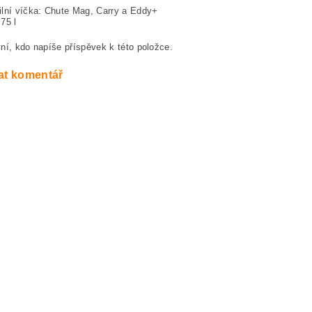
lní víčka: Chute Mag, Carry a Eddy+
75 l
ní, kdo napíše příspěvek k této položce.
at komentář