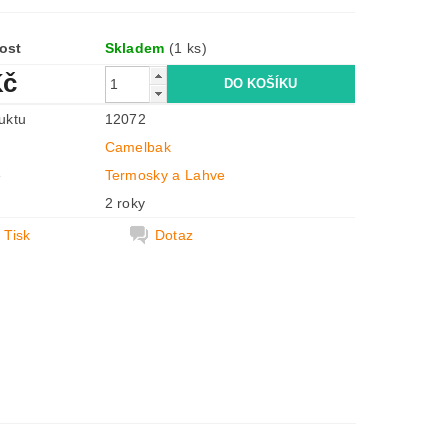
ost
Skladem
(1 ks)
Kč
uktu
12072
Camelbak
e
Termosky a Lahve
2 roky
Tisk
Dotaz