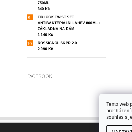
750ML
340 Kč
FIDLOCK TWIST SET
ANTIBAKTERIÁLNÍ LÁHEV 800ML +
ZÁKLADNA NA RÁM
1 140 Kč
ROSSIGNOL SKPR 2.0
2 990 Kč
FACEBOOK
Tento web p
procházením
souhlas s j