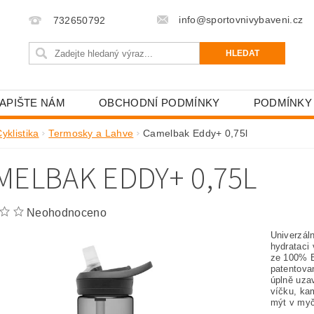
info@sportovnivybaveni.cz
732650792
APIŠTE NÁM
OBCHODNÍ PODMÍNKY
PODMÍNKY
yklistika
Termosky a Lahve
Camelbak Eddy+ 0,75l
MELBAK EDDY+ 0,75L
Neohodnoceno
Univerzál
hydrataci
ze 100% B
patentovan
úplně uza
víčku, ka
mýt v myč