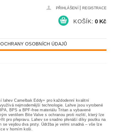
|
PŘIHLÁŠENÍ
REGISTRACE
KOŠÍK:
0 Kč
 OCHRANY OSOBNÍCH ÚDAJŮ
ní lahev Camelbak Eddy+ pro každodenní kvalitní
 využívá nejmodernější technologie. Lahve jsou vyrobené
PA, BPS a BPF-free materiálu Tritan a vybavené
ým ventilem Bite Valve s ochranou proti rozlití, který lze
vřít pro přepravu. Lahev se snadno přenáší díky poutku na
m se vejdou dva prsty. Údržba je velmi snadná – vše lze
ce v horním koši.