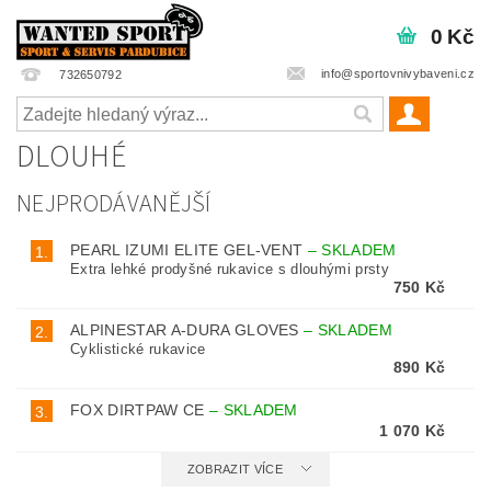
0 Kč
info@sportovnivybaveni.cz
732650792
DLOUHÉ
NEJPRODÁVANĚJŠÍ
PEARL IZUMI ELITE GEL-VENT
–
SKLADEM
1.
Extra lehké prodyšné rukavice s dlouhými prsty
750 Kč
ALPINESTAR A-DURA GLOVES
–
SKLADEM
2.
Cyklistické rukavice
890 Kč
FOX DIRTPAW CE
–
SKLADEM
3.
1 070 Kč
ZOBRAZIT VÍCE