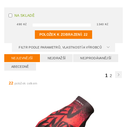
NA SKLADĚ
490
Kč
1340
Kč
POLOŽEK K ZOBRAZENÍ:
22
FILTR PODLE PARAMETRŮ, VLASTNOSTÍ A VÝROBCŮ
NEJLEVNĚJŠÍ
NEJDRAŽŠÍ
NEJPRODÁVANĚJŠÍ
ABECEDNĚ
1
2
22
položek celkem