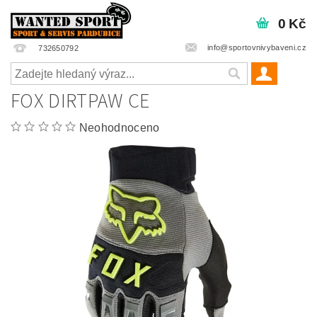
0 Kč
info@sportovnivybaveni.cz
732650792
FOX DIRTPAW CE
Neohodnoceno