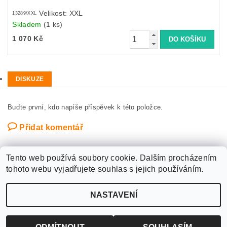
Velikost: XXL
13289/XXL
Skladem
(1 ks)
1 070 Kč
DISKUZE
Buďte první, kdo napíše příspěvek k této položce.
Přidat komentář
Tento web používá soubory cookie. Dalším procházením
tohoto webu vyjadřujete souhlas s jejich používáním.
Upravit nastavení
2026 ©
WANTED SPORT PARDUBICE
, všechna práva vyhrazena
NASTAVENÍ
cookies
Vytvořil Shoptet