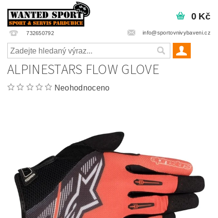
0 Kč
info@sportovnivybaveni.cz
732650792
ALPINESTARS FLOW GLOVE
Neohodnoceno