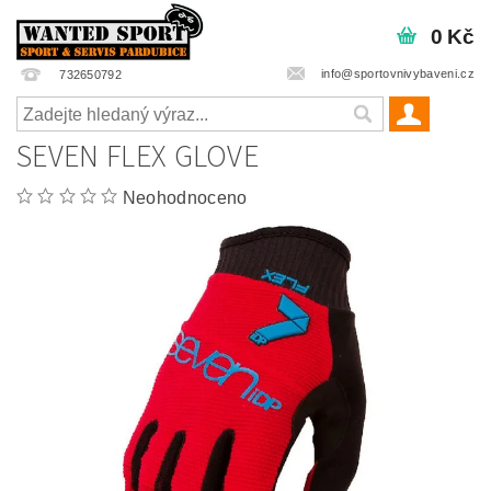
0 Kč
info@sportovnivybaveni.cz
732650792
SEVEN FLEX GLOVE
Neohodnoceno