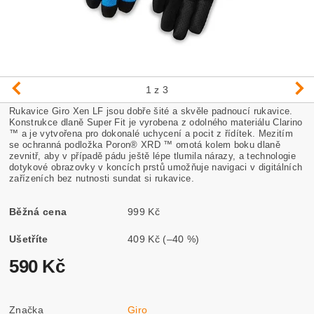
1
z 3
Rukavice Giro Xen LF jsou dobře šité a skvěle padnoucí rukavice.
Konstrukce dlaně Super Fit je vyrobena z odolného materiálu Clarino
™ a je vytvořena pro dokonalé uchycení a pocit z řídítek. Mezitím
se ochranná podložka Poron® XRD ™ omotá kolem boku dlaně
zevnitř, aby v případě pádu ještě lépe tlumila nárazy, a technologie
dotykové obrazovky v koncích prstů umožňuje navigaci v digitálních
zařízeních bez nutnosti sundat si rukavice.
Běžná cena
999 Kč
Ušetříte
409 Kč
(–40 %)
590 Kč
Značka
Giro