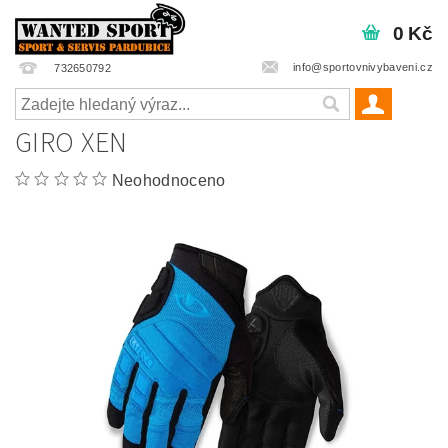
0 Kč
info@sportovnivybaveni.cz
732650792
GIRO XEN
Neohodnoceno