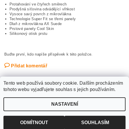
Protahování ve čtyřech směrech
Prodyšná síťovina odvádějící vlhkost
Vysoce savý povrch z mikrovlákna
Technologie Super Fit se třemi panely
Dlaň z mikrovlákna AX Suede
Prstové panely Cool Skin
Silikonový otisk prstu
Buďte první, kdo napíše příspěvek k této položce.
Přidat komentář
Tento web používá soubory cookie. Dalším procházením
tohoto webu vyjadřujete souhlas s jejich používáním.
Upravit nastavení
2026 ©
WANTED SPORT PARDUBICE
, všechna práva vyhrazena
NASTAVENÍ
cookies
Vytvořil Shoptet
ODMÍTNOUT
SOUHLASÍM