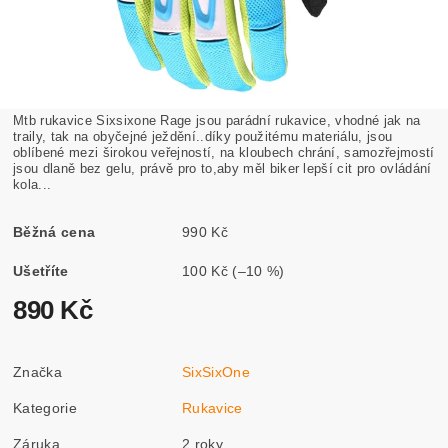
Mtb rukavice Sixsixone Rage jsou parádní rukavice, vhodné jak na
traily, tak na obyčejné ježdění..díky použitému materiálu, jsou
oblíbené mezi širokou veřejností, na kloubech chrání, samozřejmostí
jsou dlaně bez gelu, právě pro to,aby měl biker lepší cit pro ovládání
kola...
Běžná cena
990 Kč
Ušetříte
100 Kč
(–10 %)
890 Kč
Značka
SixSixOne
Kategorie
Rukavice
Záruka
2 roky