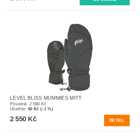
LEVEL BLISS MUMMIES MITT
Původně:
2 590 Kč
Ušetříte
:
40 Kč (–1 %)
2 550 Kč
DETAIL