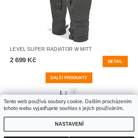
LEVEL SUPER RADIATOR W MITT
2 699 Kč
DETAIL
DALŠÍ PRODUKTY
1
2
Tento web používá soubory cookie. Dalším procházením
tohoto webu vyjadřujete souhlas s jejich používáním.
Upravit nastavení
2026 ©
WANTED SPORT PARDUBICE
, všechna práva vyhrazena
NASTAVENÍ
cookies