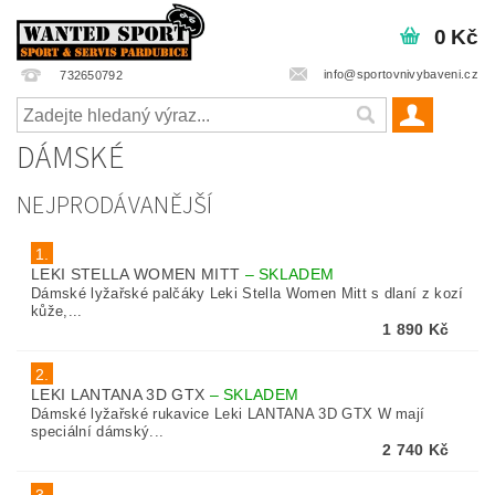
0 Kč
info@sportovnivybaveni.cz
732650792
DÁMSKÉ
NEJPRODÁVANĚJŠÍ
1.
LEKI STELLA WOMEN MITT
–
SKLADEM
Dámské lyžařské palčáky Leki Stella Women Mitt s dlaní z kozí
kůže,...
1 890 Kč
2.
LEKI LANTANA 3D GTX
–
SKLADEM
Dámské lyžařské rukavice Leki LANTANA 3D GTX W mají
speciální dámský...
2 740 Kč