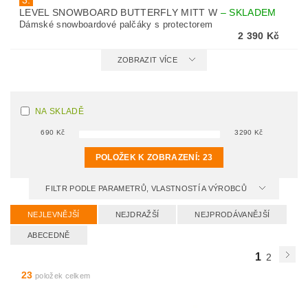
3.
LEVEL SNOWBOARD BUTTERFLY MITT W
–
SKLADEM
Dámské snowboardové palčáky s protectorem
2 390 Kč
ZOBRAZIT VÍCE
NA SKLADĚ
690
Kč
3290
Kč
POLOŽEK K ZOBRAZENÍ:
23
FILTR PODLE PARAMETRŮ, VLASTNOSTÍ A VÝROBCŮ
NEJLEVNĚJŠÍ
NEJDRAŽŠÍ
NEJPRODÁVANĚJŠÍ
ABECEDNĚ
1
2
23
položek celkem