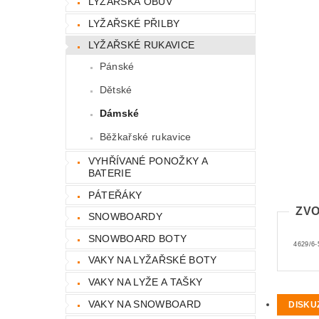
LYŽAŘSKÁ OBUV
LYŽAŘSKÉ PŘILBY
LYŽAŘSKÉ RUKAVICE
Pánské
Dětské
Dámské
Běžkařské rukavice
VYHŘÍVANÉ PONOŽKY A
BATERIE
PÁTEŘÁKY
ZVO
SNOWBOARDY
SNOWBOARD BOTY
4629/6-
VAKY NA LYŽAŘSKÉ BOTY
VAKY NA LYŽE A TAŠKY
VAKY NA SNOWBOARD
DISKU