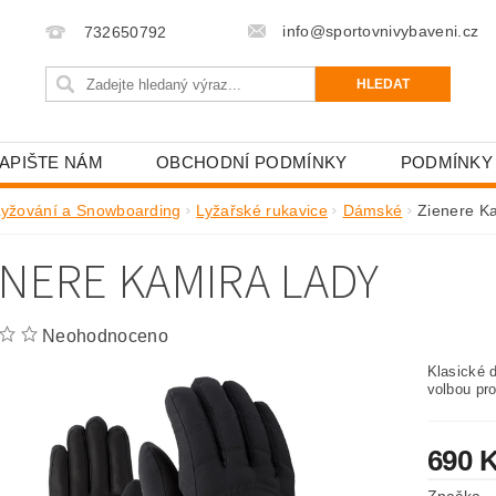
info@sportovnivybaveni.cz
732650792
APIŠTE NÁM
OBCHODNÍ PODMÍNKY
PODMÍNKY
Lyžování a Snowboarding
Lyžařské rukavice
Dámské
Zienere K
ENERE KAMIRA LADY
Neohodnoceno
Klasické 
volbou pro
690 