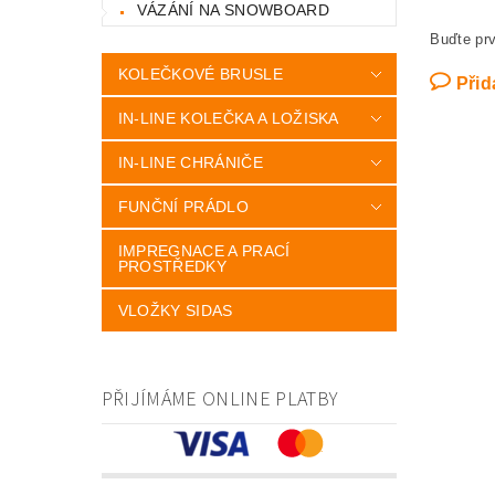
VÁZÁNÍ NA SNOWBOARD
Buďte prv
KOLEČKOVÉ BRUSLE
Přid
IN-LINE KOLEČKA A LOŽISKA
IN-LINE CHRÁNIČE
FUNČNÍ PRÁDLO
IMPREGNACE A PRACÍ
PROSTŘEDKY
VLOŽKY SIDAS
PŘIJÍMÁME ONLINE PLATBY