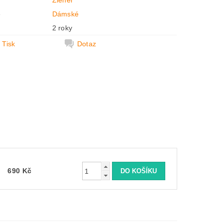
Ziener
e
Dámské
2 roky
Tisk
Dotaz
690 Kč