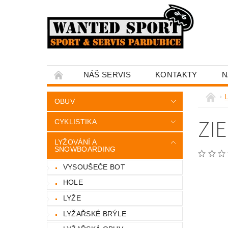
NÁŠ SERVIS
KONTAKTY
N
OBUV
ZI
CYKLISTIKA
LYŽOVÁNÍ A
SNOWBOARDING
VYSOUŠEČE BOT
HOLE
LYŽE
LYŽAŘSKÉ BRÝLE