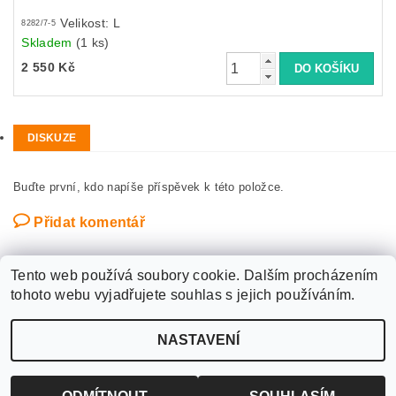
Velikost: L
8282/7-5
Skladem
(1 ks)
2 550 Kč
DISKUZE
Buďte první, kdo napíše příspěvek k této položce.
Přidat komentář
Tento web používá soubory cookie. Dalším procházením
tohoto webu vyjadřujete souhlas s jejich používáním.
Upravit nastavení
2026 ©
WANTED SPORT PARDUBICE
, všechna práva vyhrazena
NASTAVENÍ
cookies
Vytvořil Shoptet