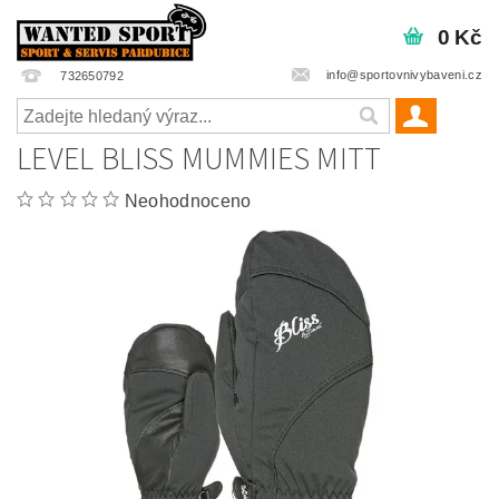
0 Kč
info@sportovnivybaveni.cz
732650792
LEVEL BLISS MUMMIES MITT
Neohodnoceno