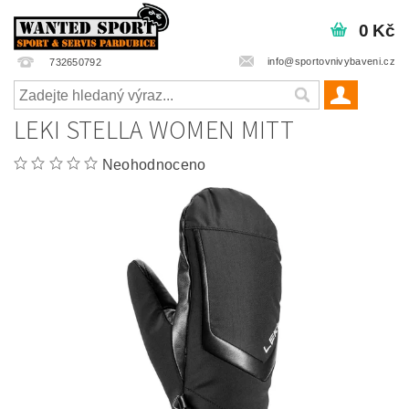
0 Kč
info@sportovnivybaveni.cz
732650792
LEKI STELLA WOMEN MITT
Neohodnoceno