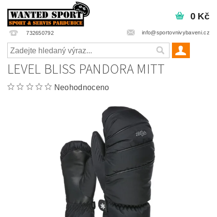
0 Kč
info@sportovnivybaveni.cz
732650792
LEVEL BLISS PANDORA MITT
Neohodnoceno