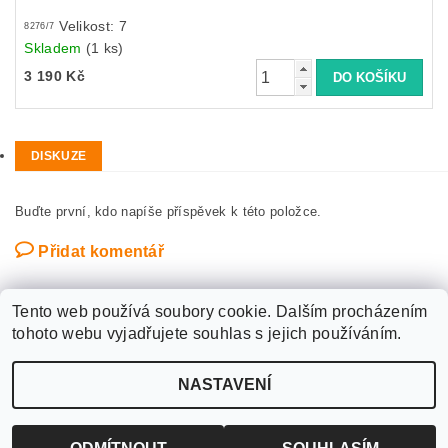
Velikost: 7
8276/7
Skladem
(1 ks)
3 190 Kč
DISKUZE
Buďte první, kdo napíše příspěvek k této položce.
Přidat komentář
Tento web používá soubory cookie. Dalším procházením
tohoto webu vyjadřujete souhlas s jejich používáním.
Upravit nastavení
2026 ©
WANTED SPORT PARDUBICE
, všechna práva vyhrazena
NASTAVENÍ
cookies
Vytvořil Shoptet