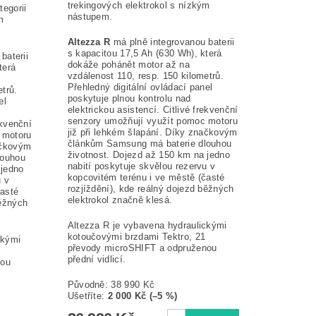
trekingových elektrokol s nízkým
tegorii
nástupem.
m
Altezza R
má plně integrovanou baterii
s kapacitou 17,5 Ah (630 Wh), která
baterii
dokáže pohánět motor až na
terá
vzdálenost 110, resp. 150 kilometrů.
Přehledný digitální ovládací panel
trů.
poskytuje plnou kontrolu nad
el
elektrickou asistencí. Citlivé frekvenční
senzory umožňují využít pomoc motoru
ekvenční
již při lehkém šlapání. Díky značkovým
 motoru
článkům Samsung má baterie dlouhou
ačkovým
životnost. Dojezd až 150 km na jedno
louhou
nabití poskytuje skvělou rezervu v
 jedno
kopcovitém terénu i ve městě (časté
u v
rozjíždění), kde reálný dojezd běžných
časté
elektrokol značně klesá.
běžných
Altezza R je vybavena hydraulickými
kotoučovými brzdami Tektro, 21
ckými
převody microSHIFT a odpruženou
přední vidlicí.
nou
Původně:
38 990 Kč
Ušetříte
:
2 000 Kč (–5 %)