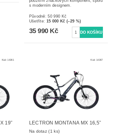
použitím značkových komponent, spolu
s moderním designem.
Původně:
50 990 Kč
Ušetříte
:
15 000 Kč (–29 %)
35 990 Kč
Kód:
14361
Kód:
14367
 19"
LECTRON MONTANA MX 16,5"
Na dotaz
(1 ks)