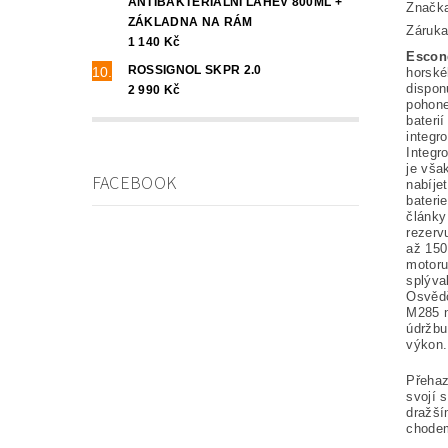
ANTIBAKTERIÁLNÍ LÁHEV 800ML +
Značk
ZÁKLADNA NA RÁM
Záruka
1 140 Kč
Escon
ROSSIGNOL SKPR 2.0
horské
dispon
2 990 Kč
poho
bateri
integr
Integr
je vša
FACEBOOK
nabíje
bateri
články
rezerv
až 150
motoru
splýval
Osvědč
M285 n
údržbu
výkon.
Přehaz
svojí 
dražší
chode