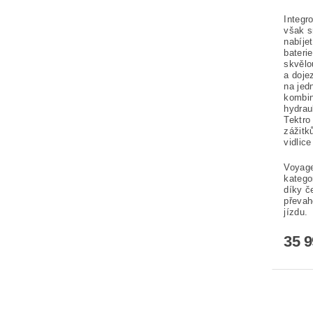
Integr
však s
nabíje
bateri
skvělo
a doje
na jed
kombin
hydrau
Tektro
zážitk
vidlic
Voyage
katego
díky č
převah
jízdu.
35 