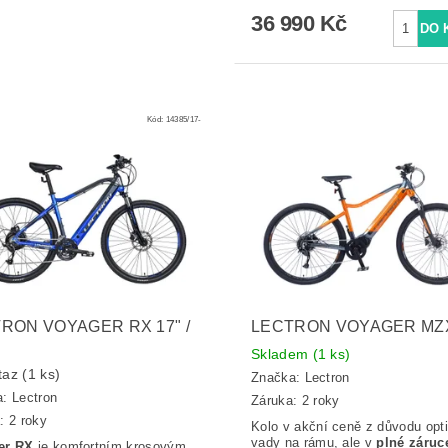
36 990 Kč
Kód:
14385/17-
RON VOYAGER RX 17" /
LECTRON VOYAGER MZX
Skladem
(1 ks)
taz
(1 ks)
Značka:
Lectron
a:
Lectron
Záruka: 2 roky
: 2 roky
Kolo v akční ceně z důvodu opt
vady na rámu, ale v
plné záruc
er RX
je komfortním krosovým