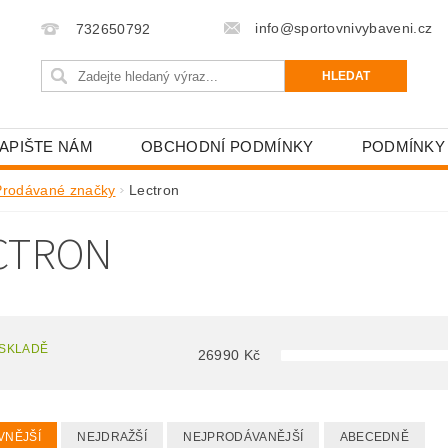
info@sportovnivybaveni.cz
732650792
APIŠTE NÁM
OBCHODNÍ PODMÍNKY
PODMÍNKY
Prodávané značky
Lectron
CTRON
 SKLADĚ
26990
Kč
VNĚJŠÍ
NEJDRAŽŠÍ
NEJPRODÁVANĚJŠÍ
ABECEDNĚ