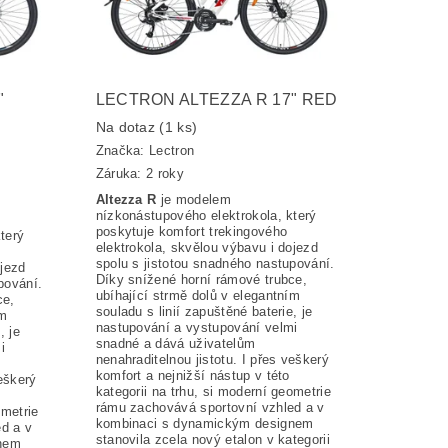
"
LECTRON ALTEZZA R 17" RED
Na dotaz
(1 ks)
Značka:
Lectron
Záruka: 2 roky
Altezza R
je modelem
nízkonástupového elektrokola, který
poskytuje komfort trekingového
terý
elektrokola, skvělou výbavu i dojezd
spolu s jistotou snadného nastupování.
ojezd
Díky snížené horní rámové trubce,
pování.
ubíhající strmě dolů v elegantním
ce,
souladu s linií zapuštěné baterie, je
ím
nastupování a vystupování velmi
, je
snadné a dává uživatelům
i
nenahraditelnou jistotu. I přes veškerý
komfort a nejnižší nástup v této
veškerý
kategorii na trhu, si moderní geometrie
rámu zachovává sportovní vzhled a v
ometrie
kombinaci s dynamickým designem
d a v
stanovila zcela nový etalon v kategorii
nem