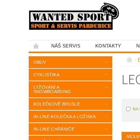
NÁŠ SERVIS
KONTAKTY
N
OBUV
LE
CYKLISTIKA
LYŽOVÁNÍ A
SNOWBOARDING
KOLEČKOVÉ BRUSLE
NA
IN-LINE KOLEČKA A LOŽISKA
IN-LINE CHRÁNIČE
NEJLE