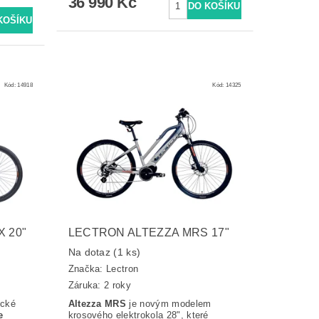
36 990 Kč
Kód:
14918
Kód:
14325
 20"
LECTRON ALTEZZA MRS 17"
Na dotaz
(1 ks)
Značka:
Lectron
Záruka: 2 roky
ické
Altezza MRS
je novým modelem
e
krosového elektrokola 28", které