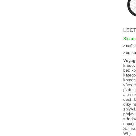
LECT
Skla
Značk
Záruka
Voyag
krosov
bez ko
katego
konstr
všestr
jízdu 
ale ne
cest. 
díky n
splývá 
projev
střed
napáje
Samsun
Wh).