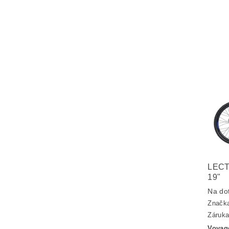
LECT
19"
Na do
Značk
Záruka
Voyag