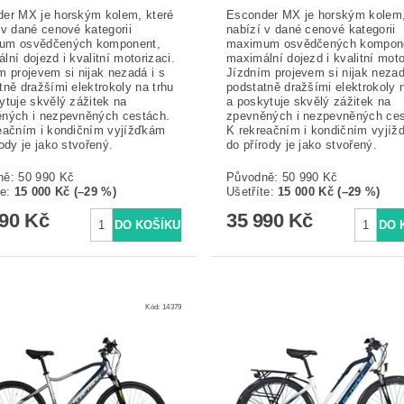
er MX je horským kolem, které
Esconder MX je horským kolem,
 v dané cenové kategorii
nabízí v dané cenové kategorii
um osvědčených komponent,
maximum osvědčených kompon
lní dojezd i kvalitní motorizaci.
maximální dojezd i kvalitní moto
m projevem si nijak nezadá i s
Jízdním projevem si nijak nezad
tně dražšími elektrokoly na trhu
podstatně dražšími elektrokoly 
ytuje skvělý zážitek na
a poskytuje skvělý zážitek na
ných i nezpevněných cestách.
zpevněných i nezpevněných ces
eačním i kondičním vyjížďkám
K rekreačním i kondičním vyjí
rody je jako stvořený.
do přírody je jako stvořený.
ně:
50 990 Kč
Původně:
50 990 Kč
te
:
15 000 Kč (–29 %)
Ušetříte
:
15 000 Kč (–29 %)
990 Kč
35 990 Kč
Kód:
14379