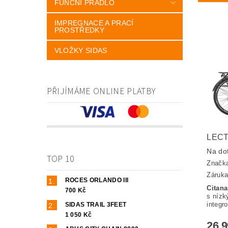
FUNČNÍ PRÁDLO
IMPREGNACE A PRACÍ
PROSTŘEDKY
VLOŽKY SIDAS
PŘIJÍMÁME ONLINE PLATBY
LECT
Na do
TOP 10
Značk
Záruka
ROCES ORLANDO III
Citan
700 Kč
s nízk
integr
SIDAS TRAIL 3FEET
1 050 Kč
26 