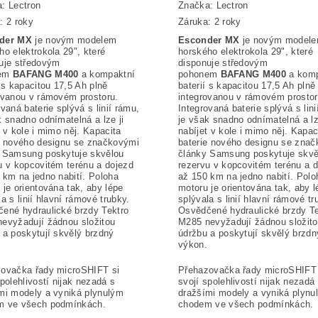
a:
Lectron
Značka:
Lectron
: 2 roky
Záruka: 2 roky
der MX
je novým modelem
Esconder MX
je novým model
ho elektrokola 29", které
horského elektrokola 29", které
uje středovým
disponuje středovým
nem
BAFANG M400
a kompaktní
pohonem
BAFANG M400
a kom
í s kapacitou 17,5 Ah plně
baterií s kapacitou 17,5 Ah plně
ovanou v rámovém prostoru.
integrovanou v rámovém prostor
ovaná baterie splývá s linií rámu,
Integrovaná baterie splývá s lini
k snadno odnímatelná a lze ji
je však snadno odnímatelná a lz
t v kole i mimo něj. Kapacita
nabíjet v kole i mimo něj. Kapac
e nového designu se značkovými
baterie nového designu se zna
 Samsung poskytuje skvělou
články Samsung poskytuje skvě
u v kopcovitém terénu a dojezd
rezervu v kopcovitém terénu a 
 km na jedno nabití. Poloha
až 150 km na jedno nabití. Polo
 je orientována tak, aby lépe
motoru je orientována tak, aby l
a s linií hlavní rámové trubky.
splývala s linií hlavní rámové tr
ené hydraulické brzdy Tektro
Osvědčené hydraulické brzdy Te
evyžadují žádnou složitou
M285 nevyžadují žádnou složit
 a poskytují skvělý brzdný
údržbu a poskytují skvělý brzdn
výkon.
ovačka řady microSHIFT si
Přehazovačka řady microSHIFT 
spolehlivostí nijak nezadá s
svojí spolehlivostí nijak nezadá
mi modely a vyniká plynulým
dražšími modely a vyniká plynu
m ve všech podmínkách.
chodem ve všech podmínkách.