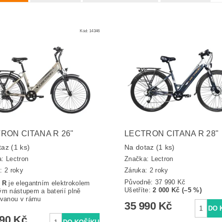
Kód:
14346
RON CITANA R 26"
LECTRON CITANA R 28"
taz
(1 ks)
Na dotaz
(1 ks)
a:
Lectron
Značka:
Lectron
: 2 roky
Záruka: 2 roky
Původně:
37 990 Kč
a R
je elegantním elektrokolem
Ušetříte
:
2 000 Kč (–5 %)
ým nástupem a baterií plně
ovanou v rámu
35 990 Kč
990 Kč