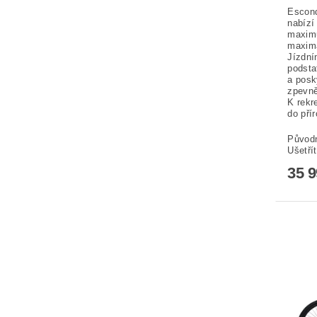
Escond
nabízí
maxim
maximá
Jízdní
podsta
a posk
zpevně
K rekr
do pří
Původ
Ušetří
35 