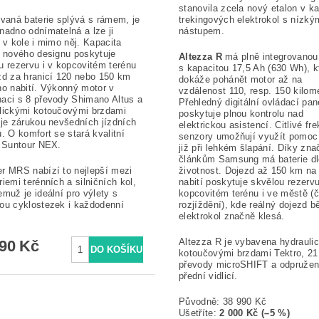
stanovila zcela nový etalon v ka
ovaná baterie splývá s rámem, je
trekingových elektrokol s nízký
nadno odnímatelná a lze ji
nástupem.
t v kole i mimo něj. Kapacita
e nového designu poskytuje
Altezza R
má plně integrovanou 
u rezervu i v kopcovitém terénu
s kapacitou 17,5 Ah (630 Wh), k
zd za hranicí 120 nebo 150 km
dokáže pohánět motor až na
no nabití. Výkonný motor v
vzdálenost 110, resp. 150 kilome
aci s 8 převody Shimano Altus a
Přehledný digitální ovládací pan
lickými kotoučovými brzdami
poskytuje plnou kontrolu nad
 je zárukou nevšedních jízdních
elektrickou asistencí. Citlivé fr
ů. O komfort se stará kvalitní
senzory umožňují využít pomoc
e Suntour NEX.
již při lehkém šlapání. Díky zn
článkům Samsung má baterie d
r MRS nabízí to nejlepší mezi
životnost. Dojezd až 150 km na
riemi terénních a silničních kol,
nabití poskytuje skvělou rezerv
emuž je ideální pro výlety s
kopcovitém terénu i ve městě (
ou cyklostezek i každodenní
rozjíždění), kde reálný dojezd 
elektrokol značně klesá.
Altezza R je vybavena hydrauli
990 Kč
kotoučovými brzdami Tektro, 21
převody microSHIFT a odpruže
přední vidlicí.
Původně:
38 990 Kč
Ušetříte
:
2 000 Kč (–5 %)