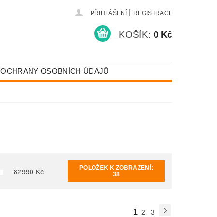
|
PŘIHLÁŠENÍ
REGISTRACE
KOŠÍK:
0 Kč
 OCHRANY OSOBNÍCH ÚDAJŮ
POLOŽEK K ZOBRAZENÍ:
82990
Kč
38
1
2
3