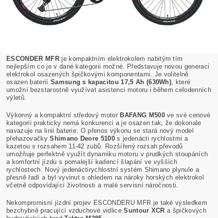
ESCONDER MFR
je kompaktním elektrokolem nabitým tím
nejlepším co je v dané kategorii možné. Představuje novou generaci
elektrokol osazených špičkovými komponentami. Je volitelně
osazen baterií
Samsung s kapacitou 17,5 Ah (630Wh)
, které
umožní bezstarostně využívat asistenci motoru i během celodenních
výletů.
Výkonný a kompaktní středový motor
BAFANG M500
ve své cenové
kategorii prakticky nemá konkurenci a je osazen tak, že dokonale
navazuje na linii baterie. O přenos výkonu se stará nový model
přehazovačky
Shimano Deore 5100
s jedenácti rychlostmi a
kazetou s rozsahem 11-42 zubů. Rozšířený rozsah převodů
umožňuje perfektně využít dynamiku motoru v prudkých stoupáních
a komfortní jízdu s pomalejší kadencí šlapání ve vyšších
rychlostech. Nový jedenáctirychlostní systém Shimano plynule a
přesně řadí a byl vyvinut s ohledem na nároky horských elektrokol
včetně odpovídající životnosti a malé servisní náročnosti.
Nekompromisní jízdní projev ESCONDERU MFR je také výsledkem
bezchybně pracující vzduchové vidlice
Suntour XCR
a špičkových