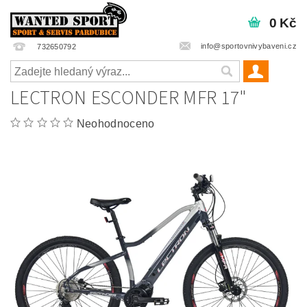
0 Kč
info@sportovnivybaveni.cz
732650792
LECTRON ESCONDER MFR 17"
Neohodnoceno