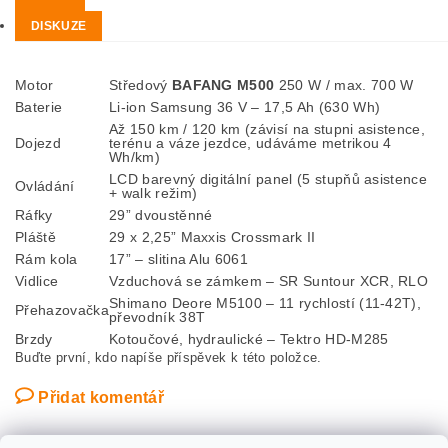
DISKUZE
Motor
Středový
BAFANG M500
250 W / max. 700 W
Baterie
Li-ion Samsung 36 V – 17,5 Ah (630 Wh)
Až 150 km / 120 km (závisí na stupni asistence,
Dojezd
terénu a váze jezdce, udáváme metrikou 4
Wh/km)
LCD barevný digitální panel (5 stupňů asistence
Ovládání
+ walk režim)
Ráfky
29” dvoustěnné
Pláště
29 x 2,25” Maxxis Crossmark II
Rám kola
17” – slitina Alu 6061
Vidlice
Vzduchová se zámkem – SR Suntour XCR, RLO
Shimano Deore M5100 – 11 rychlostí (11-42T),
Přehazovačka
převodník 38T
Brzdy
Kotoučové, hydraulické – Tektro HD-M285
Buďte první, kdo napíše příspěvek k této položce.
Přidat komentář