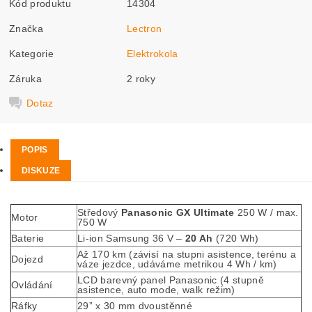
Kód produktu
14304
Značka
Lectron
Kategorie
Elektrokola
Záruka
2 roky
Dotaz
POPIS
DISKUZE
Středový
Panasonic GX Ultimate
250 W / max.
Motor
750 W
Baterie
Li-ion Samsung 36 V –
20 Ah
(720 Wh)
Až 170 km (závisí na stupni asistence, terénu a
Dojezd
váze jezdce, udáváme metrikou 4 Wh / km)
LCD barevný panel Panasonic (4 stupně
Ovládání
asistence, auto mode, walk režim)
Ráfky
29” x 30 mm dvoustěnné