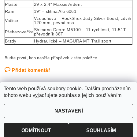
Pláště
29 x 2,4” Maxxis Ardent
Rám
19” – slitina Alu 6061
Vzduchová – RockShox Judy Silver Boost, zdvih
Vidlice
120 mm, pevná osa
Shimano Deore M5100 – 11 rychlostí, 11-51T,
Přehazovačka
převodník 38T
Brzdy
Hydraulické – MAGURA MT Trail sport
Buďte první, kdo napíše příspěvek k této položce.
Přidat komentář
Tento web používá soubory cookie. Dalším procházením
tohoto webu vyjadřujete souhlas s jejich používáním.
Upravit nastavení
2026 ©
WANTED SPORT PARDUBICE
, všechna práva vyhrazena
NASTAVENÍ
cookies
Vytvořil Shoptet
ODMÍTNOUT
SOUHLASÍM