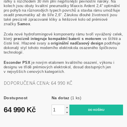
ráfky s rozchodem 30 mm plní nejpřísnější pevnostní nároky. Na
kolech jsou obuty kvalitní pneumatiky Maxxis Ardent 2,4“ optimální
pro pohyb na různorodých typech povrchů a stavba rámu umožňuje
osadit pneumatiky až do šíře 2,6“. Zárukou dlouhé životnosti jsou
také precizně zpracované kliky a řetězové kolo od prémiové
značky
Samox
.
Zcela nové hydroformingové komponenty rámu tvoří vyvážený celek,
který
precizně integruje kompaktní baterii s motorem
ve štíhlé a
čisté linii. Hlazené svary a
originální nadčasový design
podtrhuje
dokonalý styl tohoto moderního elektrokola osazeného špičkovou
technologií.
Esconder PSX
je novým etalonem kvalitního osazení, výkonu i
designu ve třídě prémiových elektrokol, dosud dostupných jen
v nejvyšších cenových kategoriích.
DOPORUČENÁ CENA: 64 990 KČ
Dostupnost
Na dotaz
(1 ks)
64 990 Kč