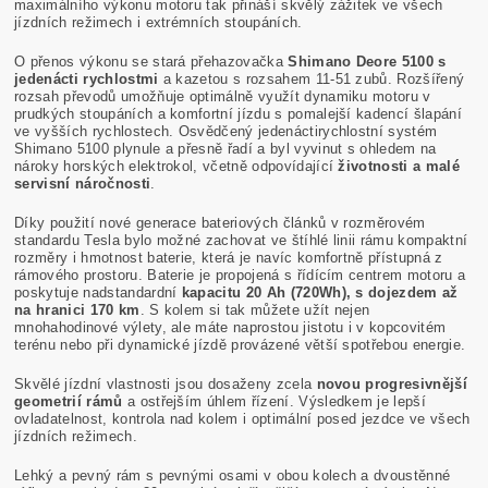
maximálního výkonu motoru tak přináší skvělý zážitek ve všech
jízdních režimech i extrémních stoupáních.
O přenos výkonu se stará přehazovačka
Shimano Deore 5100 s
jedenácti rychlostmi
a kazetou s rozsahem 11-51 zubů. Rozšířený
rozsah převodů umožňuje optimálně využít dynamiku motoru v
prudkých stoupáních a komfortní jízdu s pomalejší kadencí šlapání
ve vyšších rychlostech. Osvědčený jedenáctirychlostní systém
Shimano 5100 plynule a přesně řadí a byl vyvinut s ohledem na
nároky horských elektrokol, včetně odpovídající
životnosti a malé
servisní náročnosti
.
Díky použití nové generace bateriových článků v rozměrovém
standardu Tesla bylo možné zachovat ve štíhlé linii rámu kompaktní
rozměry i hmotnost baterie, která je navíc komfortně přístupná z
rámového prostoru. Baterie je propojená s řídícím centrem motoru a
poskytuje nadstandardní
kapacitu 20 Ah (720Wh), s dojezdem až
na hranici 170 km
. S kolem si tak můžete užít nejen
mnohahodinové výlety, ale máte naprostou jistotu i v kopcovitém
terénu nebo při dynamické jízdě provázené větší spotřebou energie.
Skvělé jízdní vlastnosti jsou dosaženy zcela
novou progresivnější
geometrií rámů
a ostřejším úhlem řízení. Výsledkem je lepší
ovladatelnost, kontrola nad kolem i optimální posed jezdce ve všech
jízdních režimech.
Lehký a pevný rám s pevnými osami v obou kolech a dvoustěnné