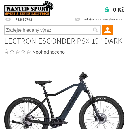
0 Kč
info@sportovnivybaveni.cz
732650792
LECTRON ESCONDER PSX 19" DARK
Neohodnoceno