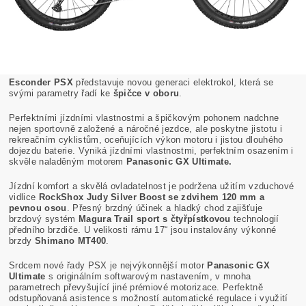
Esconder PSX
představuje novou generaci elektrokol, která se
svými parametry řadí ke
špičce v oboru
.
Perfektními jízdními vlastnostmi a špičkovým pohonem nadchne
nejen sportovně založené a náročné jezdce, ale poskytne jistotu i
rekreačním cyklistům, oceňujících výkon motoru i jistou dlouhého
dojezdu baterie. Vyniká jízdními vlastnostmi, perfektním osazením i
skvěle naladěným motorem
Panasonic GX Ultimate.
Jízdní komfort a skvělá ovladatelnost je podržena užitím vzduchové
vidlice
RockShox Judy Silver Boost se zdvihem 120 mm a
pevnou osou
. Přesný brzdný účinek a hladký chod zajišťuje
brzdový systém
Magura Trail sport s čtyřpístkovou
technologií
předního brzdiče. U velikosti rámu 17“ jsou instalovány výkonné
brzdy
Shimano MT400
.
Srdcem nové řady PSX je nejvýkonnější motor
Panasonic GX
Ultimate
s originálním softwarovým nastavením, v mnoha
parametrech převyšující jiné prémiové motorizace. Perfektně
odstupňovaná asistence s možností automatické regulace i využití