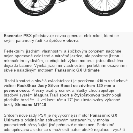
Esconder PSX
představuje novou generaci elektrokol, která se
svými parametry řadí ke
špičce v oboru
.
Perfektními jízdními vlastnostmi a špičkovým pohonem nadchne
nejen sportovně založené a náročné jezdce, ale poskytne jistotu i
rekreačním cyklistům, oceňujících výkon motoru i jistou dlouhého
dojezdu baterie. Vyniká jízdními vlastnostmi, perfektním osazením i
skvěle naladěným motorem
Panasonic GX Ultimate.
Jízdní komfort a skvělá ovladatelnost je podržena užitím vzduchové
vidlice
RockShox Judy Silver Boost se zdvihem 120 mm a
pevnou osou
. Přesný brzdný účinek a hladký chod zajišťuje
brzdový systém
Magura Trail sport s čtyřpístkovou
technologií
předního brzdiče. U velikosti rámu 17“ jsou instalovány výkonné
brzdy
Shimano MT410
.
Srdcem nové řady PSX je nejvýkonnější motor
Panasonic GX
Ultimate
s originálním softwarovým nastavením, v mnoha
parametrech převyšující jiné prémiové motorizace. Perfektně
odstupňovaná asistence s možností automatické regulace i využití