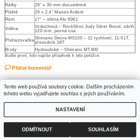
Ráfky
29” x 30 mm dvoustěnné
Pláště
29 x 2,4” Maxxis Ardent
Rám
17” – slitina Alu 6061
Vzduchová – RockShox Judy Silver Boost, zdvih
Vidlice
120 mm, pevná osa
Shimano Deore M5100 – 11 rychlostí, 11-51T,
Přehazovačka
převodník 38T
Brzdy
Hydraulické – Shimano MT400
Buďte první, kdo napíše příspěvek k této položce.
Přidat komentář
Tento web používá soubory cookie. Dalším procházením
tohoto webu vyjadřujete souhlas s jejich používáním.
Upravit nastavení
2026 ©
WANTED SPORT PARDUBICE
, všechna práva vyhrazena
NASTAVENÍ
cookies
Vytvořil Shoptet
ODMÍTNOUT
SOUHLASÍM