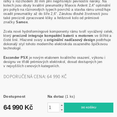
ráfky s rozchodem 30 mm plní nejpřísnější pevnostní nároky. Na
kolech jsou obuty kvalitní pneumatiky Maxxis Ardent 2,4“ optimální
pro pohyb na různorodých typech povrchů a stavba rámu umožňuje
osadit pneumatiky až do šíře 2,6“. Zárukou dlouhé životnosti jsou
také precizně zpracované kliky a řetězové kolo od prémiové
značky
Samox
.
Zcela nové hydroformingové komponenty rámu tvoří vyvážený celek,
který
precizně integruje kompaktní baterii s motorem
ve štíhlé a
čisté linii. Hlazené svary a
originální nadčasový design
podtrhuje
dokonalý styl tohoto moderního elektrokola osazeného špičkovou
technologií.
Esconder PSX
je novým etalonem kvalitního osazení, výkonu i
designu ve třídě prémiových elektrokol, dosud dostupných jen
v nejvyšších cenových kategoriích.
DOPORUČENÁ CENA: 64 990 KČ
Dostupnost
Na dotaz
(1 ks)
64 990 Kč