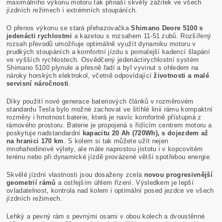
maximálního výkonu motoru tak přináší skvělý zážitek ve všech
jízdních režimech i extrémních stoupáních.
O přenos výkonu se stará přehazovačka
Shimano Deore 5100 s
jedenácti rychlostmi
a kazetou s rozsahem 11-51 zubů. Rozšířený
rozsah převodů umožňuje optimálně využít dynamiku motoru v
prudkých stoupáních a komfortní jízdu s pomalejší kadencí šlapání
ve vyšších rychlostech. Osvědčený jedenáctirychlostní systém
Shimano 5100 plynule a přesně řadí a byl vyvinut s ohledem na
nároky horských elektrokol, včetně odpovídající
životnosti a malé
servisní náročnosti
.
Díky použití nové generace bateriových článků v rozměrovém
standardu Tesla bylo možné zachovat ve štíhlé linii rámu kompaktní
rozměry i hmotnost baterie, která je navíc komfortně přístupná z
rámového prostoru. Baterie je propojená s řídícím centrem motoru a
poskytuje nadstandardní
kapacitu 20 Ah (720Wh), s dojezdem až
na hranici 170 km
. S kolem si tak můžete užít nejen
mnohahodinové výlety, ale máte naprostou jistotu i v kopcovitém
terénu nebo při dynamické jízdě provázené větší spotřebou energie.
Skvělé jízdní vlastnosti jsou dosaženy zcela
novou progresivnější
geometrií rámů
a ostřejším úhlem řízení. Výsledkem je lepší
ovladatelnost, kontrola nad kolem i optimální posed jezdce ve všech
jízdních režimech.
Lehký a pevný rám s pevnými osami v obou kolech a dvoustěnné