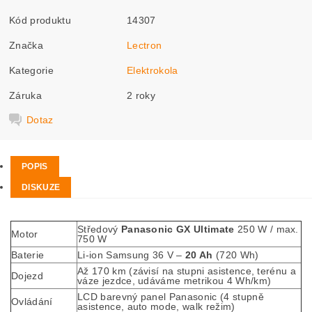
Kód produktu
14307
Značka
Lectron
Kategorie
Elektrokola
Záruka
2 roky
Dotaz
POPIS
DISKUZE
Středový
Panasonic GX Ultimate
250 W / max.
Motor
750 W
Baterie
Li-ion Samsung 36 V –
20 Ah
(720 Wh)
Až 170 km (závisí na stupni asistence, terénu a
Dojezd
váze jezdce, udáváme metrikou 4 Wh/km)
LCD barevný panel Panasonic (4 stupně
Ovládání
asistence, auto mode, walk režim)