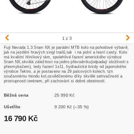
1
z 3
Fuji Nevada 1.3 Sram NX je parádní MTB kolo na pohodové výbavě,
jak na jezdění hravých singl trailů,tak i na polní a lesní cesty. Kolo
má kvalitní hliníkový rám, spolehlivé řazení amerického výrobce
Sram NX,skvělá záležitost na jedno převodníku(odpadají složitosti s
přesmykačem), tedy řazení 1x11, hydraulické brzdy od japonského
výrobce Tektro. a je postaveno na 29 palcových kolech, tzn
současnému trendu kol,osvědčenému díky skvělé setrvačnosti a
prostupnosti terénem, při zachování si dobré obratnosti.
Běžná cena
25 990 Kč
Ušetříte
9 200 Kč
(–35 %)
16 790 Kč