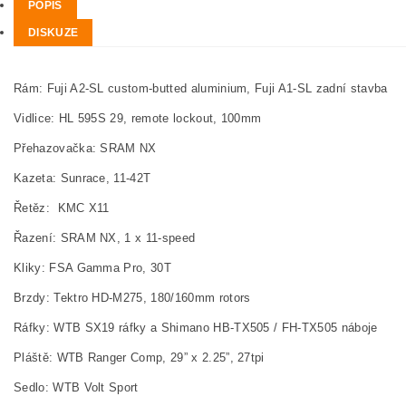
POPIS
DISKUZE
Rám:
Fuji A2-SL custom-butted aluminium, Fuji A1-SL zadní stavba
Vidlice: HL 595S 29, remote lockout, 100mm
Přehazovačka:
SRAM NX
Kazeta:
Sunrace, 11-42T
Řetěz:
KMC X11
Řazení:
SRAM NX, 1 x 11-speed
Kliky:
FSA Gamma Pro, 30T
Brzdy:
Tektro HD-M275, 180/160mm rotors
Ráfky:
WTB SX19 ráfky a Shimano HB-TX505 / FH-TX505 náboje
Pláště:
WTB Ranger Comp, 29” x 2.25”, 27tpi
Sedlo:
WTB Volt Sport