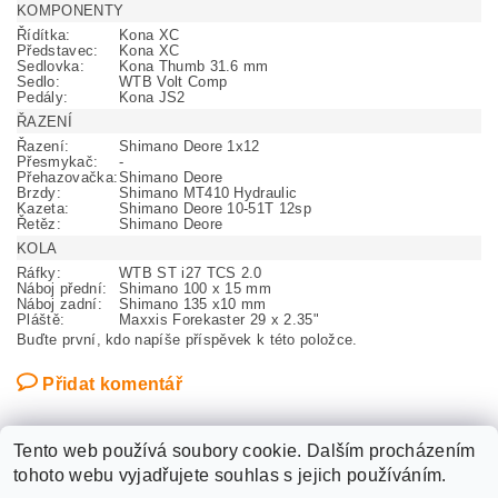
KOMPONENTY
Řídítka:
Kona XC
Představec:
Kona XC
Sedlovka:
Kona Thumb 31.6 mm
Sedlo:
WTB Volt Comp
Pedály:
Kona JS2
ŘAZENÍ
Řazení:
Shimano Deore 1x12
Přesmykač:
-
Přehazovačka:
Shimano Deore
Brzdy:
Shimano MT410 Hydraulic
Kazeta:
Shimano Deore 10-51T 12sp
Řetěz:
Shimano Deore
KOLA
Ráfky:
WTB ST i27 TCS 2.0
Náboj přední:
Shimano 100 x 15 mm
Náboj zadní:
Shimano 135 x10 mm
Pláště:
Maxxis Forekaster 29 x 2.35"
Buďte první, kdo napíše příspěvek k této položce.
Přidat komentář
Tento web používá soubory cookie. Dalším procházením
tohoto webu vyjadřujete souhlas s jejich používáním.