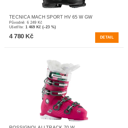
TECNICA MACH SPORT HV 65 W GW
Původně:
6 249 Kč
Ušetříte
:
1 469 Kč (–23 %)
4 780 Kč
DETAIL
ROSSIGNOL ALLTRACK 70 W