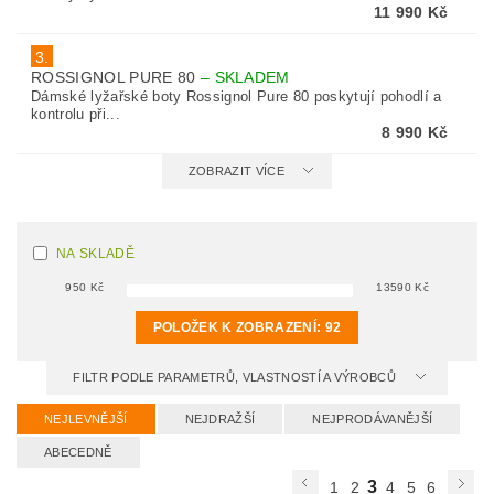
11 990 Kč
3.
ROSSIGNOL PURE 80
–
SKLADEM
Dámské lyžařské boty Rossignol Pure 80 poskytují pohodlí a
kontrolu při...
8 990 Kč
ZOBRAZIT VÍCE
NA SKLADĚ
950
Kč
13590
Kč
POLOŽEK K ZOBRAZENÍ:
92
FILTR PODLE PARAMETRŮ, VLASTNOSTÍ A VÝROBCŮ
NEJLEVNĚJŠÍ
NEJDRAŽŠÍ
NEJPRODÁVANĚJŠÍ
ABECEDNĚ
3
1
2
4
5
6