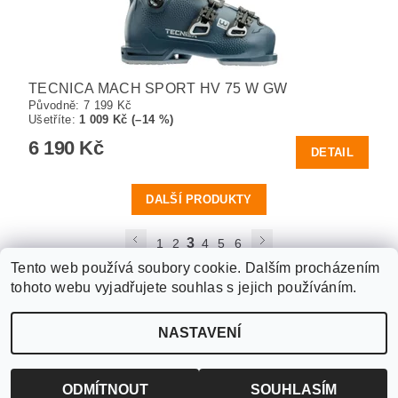
TECNICA MACH SPORT HV 75 W GW
Původně:
7 199 Kč
Ušetříte
:
1 009 Kč (–14 %)
6 190 Kč
DETAIL
DALŠÍ PRODUKTY
3
1
2
4
5
6
Tento web používá soubory cookie. Dalším procházením
tohoto webu vyjadřujete souhlas s jejich používáním.
Upravit nastavení
2026 ©
WANTED SPORT PARDUBICE
, všechna práva vyhrazena
NASTAVENÍ
cookies
Vytvořil Shoptet
ODMÍTNOUT
SOUHLASÍM