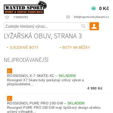
0 Kč
info@sportovnivybaveni.cz
732650792
LYŽAŘSKÁ OBUV
, STRANA 3
SJEZDOVÉ BOTY
BOTY NA BĚŽKY
NEJPRODÁVANĚJŠÍ
1.
ROSSIGNOL X-7 SKATE-XC
–
SKLADEM
Rossignol X7 Skate boty poskytují citlivý výkon a
přizpůsobitelné...
4 990 Kč
2.
ROSSIGNOL PURE PRO 100 GW
–
SKLADEM
Rossignol PURE PRO 100 GW mají špičkový design skeletu
určený výhradně...