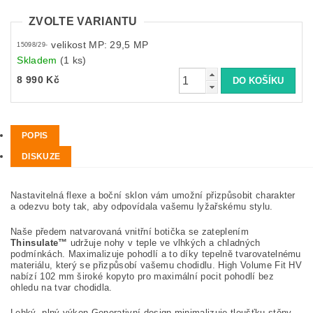
ZVOLTE VARIANTU
velikost MP: 29,5 MP
15098/29-
Skladem
(1 ks)
8 990 Kč
POPIS
DISKUZE
Nastavitelná flexe a boční sklon vám umožní přizpůsobit charakter
a odezvu boty tak, aby odpovídala vašemu lyžařskému stylu.
Naše předem natvarovaná vnitřní botička se zateplením
Thinsulate™
udržuje nohy v teple ve vlhkých a chladných
podmínkách. Maximalizuje pohodlí a to díky tepelně tvarovatelnému
materiálu, který se přizpůsobí vašemu chodidlu. High Volume Fit HV
nabízí 102 mm široké kopyto pro maximální pocit pohodlí bez
ohledu na tvar chodidla.
Lehký, plný výkon Generativní design minimalizuje tloušťku stěny