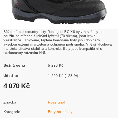
Běžecké backcountry boty
Rossignol BC X6
byly navrženy pro
použití se středně širokými lyžemi (70-90mm), jsou lehké,
všestranné. Izolované, teplem tvarované boty jsou doplněny
vysokou externí manžetou a ochranou proti sněhu. Vnější kloubová
manžeta přidává stabilitu a kontrolu. Boty jsou kompatibilní s
backcountry vázáním NNN
Běžná cena
5 290 Kč
Ušetříte
1 220 Kč
(–23 %)
4 070 Kč
Značka
Rossignol
Kategorie
Boty na běžky