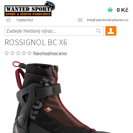
0 Kč
info@sportovnivybaveni.cz
732650792
ROSSIGNOL BC X6
Neohodnoceno