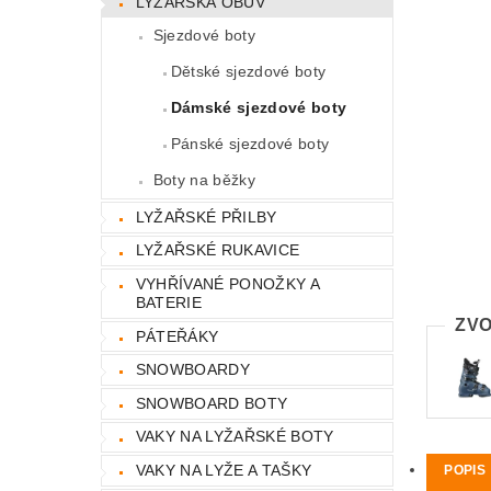
LYŽAŘSKÁ OBUV
Sjezdové boty
Dětské sjezdové boty
Dámské sjezdové boty
Pánské sjezdové boty
Boty na běžky
LYŽAŘSKÉ PŘILBY
LYŽAŘSKÉ RUKAVICE
VYHŘÍVANÉ PONOŽKY A
BATERIE
ZVO
PÁTEŘÁKY
SNOWBOARDY
SNOWBOARD BOTY
VAKY NA LYŽAŘSKÉ BOTY
VAKY NA LYŽE A TAŠKY
POPIS