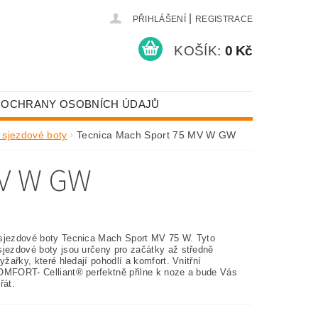
|
PŘIHLÁŠENÍ
REGISTRACE
KOŠÍK:
0 Kč
 OCHRANY OSOBNÍCH ÚDAJŮ
sjezdové boty
Tecnica Mach Sport 75 MV W GW
V W GW
sjezdové boty Tecnica Mach Sport MV 75 W. Tyto
sjezdové boty jsou určeny pro začátky až středně
lyžařky, které hledají pohodlí a komfort. Vnitřní
MFORT- Celliant® perfektně přilne k noze a bude Vás
řát.