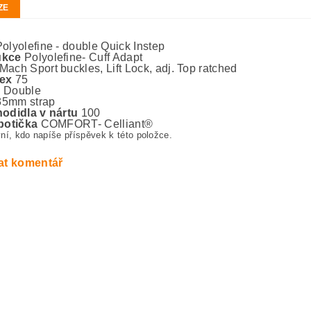
ZE
Polyolefine - double Quick Instep
ukce
Polyolefine- Cuff Adapt
Mach Sport buckles, Lift Lock, adj. Top ratched
dex
75
g
Double
35mm strap
hodidla v nártu
100
 botička
COMFORT- Celliant®
ní, kdo napíše příspěvek k této položce.
at komentář