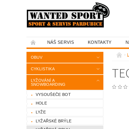
NÁŠ SERVIS
KONTAKTY
N
OBUV
TE
CYKLISTIKA
LYŽOVÁNÍ A
SNOWBOARDING
VYSOUŠEČE BOT
HOLE
LYŽE
LYŽAŘSKÉ BRÝLE