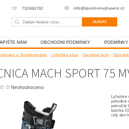
info@sportovnivybaveni.cz
732650792
APIŠTE NÁM
OBCHODNÍ PODMÍNKY
PODMÍNKY
Lyžování a Snowboarding
Lyžařská obuv
Sjezdové boty
Dámské 
CNICA MACH SPORT 75 M
Neohodnoceno
Lyžařské 
pohodlné 
pokročilé 
botička
CO
celý den h