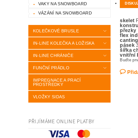
VAKY NA SNOWBOARD
DISKU
VÁZÁNÍ NA SNOWBOARD
skelet
konstr
přezky
KOLEČKOVÉ BRUSLE
flex in
cantin
IN-LINE KOLEČKA A LOŽISKA
pásek
šířka c
vnitřní
IN-LINE CHRÁNIČE
Buďte prv
FUNČNÍ PRÁDLO
Přid
IMPREGNACE A PRACÍ
PROSTŘEDKY
VLOŽKY SIDAS
PŘIJÍMÁME ONLINE PLATBY