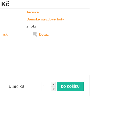
 Kč
Tecnica
e
Dámské sjezdové boty
2 roky
Tisk
Dotaz
6 190 Kč