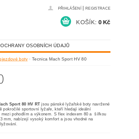
|
PŘIHLÁŠENÍ
REGISTRACE
KOŠÍK:
0 Kč
 OCHRANY OSOBNÍCH ÚDAJŮ
sjezdové boty
Tecnica Mach Sport HV 80
0
Mach Sport 80 HV RT
jsou pánské lyžařské boty navržené
ě pokročilé sportovní lyžaře, kteří hledají ideální
 mezi pohodlím a výkonem. S flex indexem 80 a šířkou
03 mm, nabízejí vysoký komfort a jsou vhodné na
 lyžování.