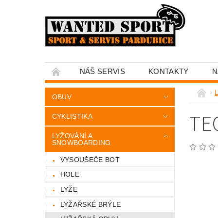
NÁŠ SERVIS
KONTAKTY
N
OBUV
TE
CYKLISTIKA
LYŽOVÁNÍ A
SNOWBOARDING
VYSOUŠEČE BOT
HOLE
LYŽE
LYŽAŘSKÉ BRÝLE