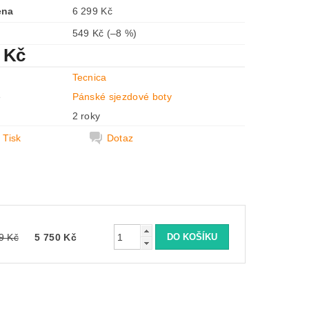
ena
6 299 Kč
549 Kč
(–8 %)
 Kč
Tecnica
e
Pánské sjezdové boty
2 roky
Tisk
Dotaz
9 Kč
5 750 Kč