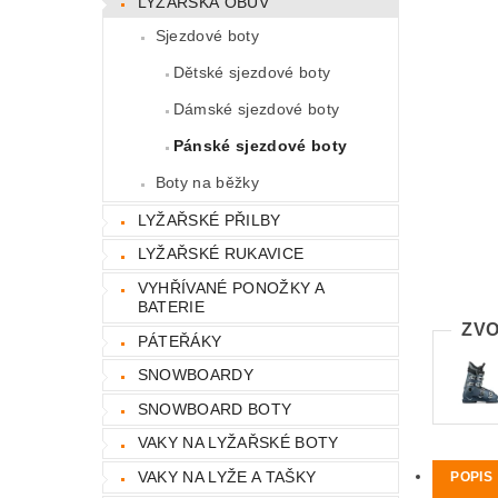
LYŽAŘSKÁ OBUV
Sjezdové boty
Dětské sjezdové boty
Dámské sjezdové boty
Pánské sjezdové boty
Boty na běžky
LYŽAŘSKÉ PŘILBY
LYŽAŘSKÉ RUKAVICE
VYHŘÍVANÉ PONOŽKY A
BATERIE
ZVO
PÁTEŘÁKY
SNOWBOARDY
SNOWBOARD BOTY
VAKY NA LYŽAŘSKÉ BOTY
VAKY NA LYŽE A TAŠKY
POPIS