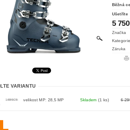
Běžná c
Ušetříte
5 750
Značka
Kategori
Záruka
LTE VARIANTU
velikost MP: 28,5 MP
Skladem
(1 ks)
6 29
14999/28-