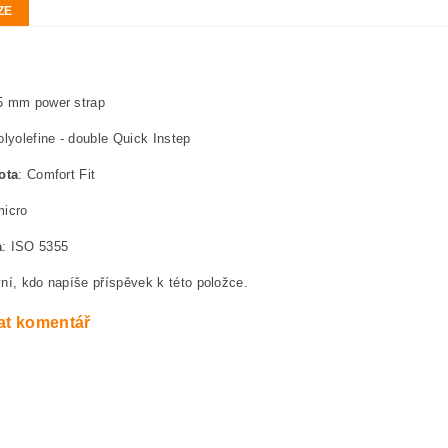
ZE
5 mm power strap
olyolefine - double Quick Instep
ota
: Comfort Fit
micro
a
: ISO 5355
ní, kdo napíše příspěvek k této položce.
at komentář