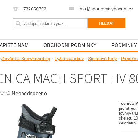
info@sportovnivybaveni.cz
732650792
APIŠTE NÁM
OBCHODNÍ PODMÍNKY
PODMÍNKY
Lyžování a Snowboarding
Lyžařská obuv
Sjezdové boty
Pánské 
CNICA MACH SPORT HV 8
Neohodnoceno
Tecnica 
pro středn
rovnováhu
skeletu 1
celodenní