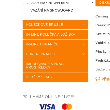
VAKY NA SNOWBOARD
DISKU
VÁZÁNÍ NA SNOWBOARD
Canting
KOLEČKOVÉ BRUSLE
Pásek
: 3
Skelet
: p
IN-LINE KOLEČKA A LOŽISKA
Vnitřní b
IN-LINE CHRÁNIČE
Přezky
: 
FUNČNÍ PRÁDLO
Podrážk
IMPREGNACE A PRACÍ
PROSTŘEDKY
Buďte prv
VLOŽKY SIDAS
Přid
PŘIJÍMÁME ONLINE PLATBY