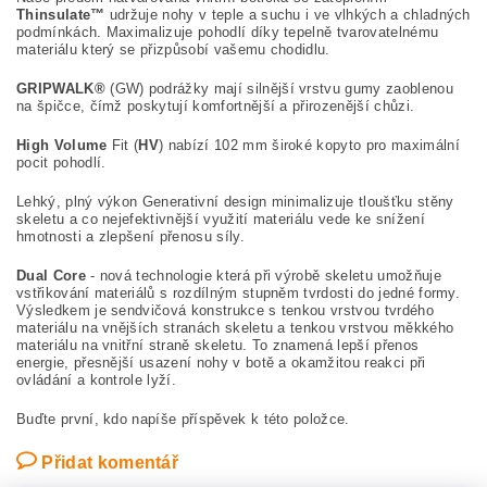
Thinsulate™
udržuje nohy v teple a suchu i ve vlhkých a chladných
podmínkách. Maximalizuje pohodlí díky tepelně tvarovatelnému
materiálu který se přizpůsobí vašemu chodidlu.
GRIPWALK®
(GW) podrážky mají silnější vrstvu gumy zaoblenou
na špičce, čímž poskytují komfortnější a přirozenější chůzi.
High Volume
Fit (
HV
) nabízí 102 mm široké kopyto pro maximální
pocit pohodlí.
Lehký, plný výkon Generativní design minimalizuje tloušťku stěny
skeletu a co nejefektivnější využití materiálu vede ke snížení
hmotnosti a zlepšení přenosu síly.
Dual Core
- nová technologie která při výrobě skeletu umožňuje
vstřikování materiálů s rozdílným stupněm tvrdosti do jedné formy.
Výsledkem je sendvičová konstrukce s tenkou vrstvou tvrdého
materiálu na vnějších stranách skeletu a tenkou vrstvou měkkého
materiálu na vnitřní straně skeletu. To znamená lepší přenos
energie, přesnější usazení nohy v botě a okamžitou reakci při
ovládání a kontrole lyží.
Buďte první, kdo napíše příspěvek k této položce.
Přidat komentář