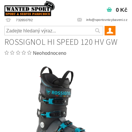
0 Kč
info@sportovnivybaveni.cz
732650792
ROSSIGNOL HI SPEED 120 HV GW
Neohodnoceno