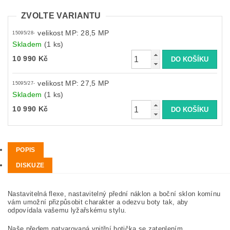
ZVOLTE VARIANTU
velikost MP: 28,5 MP
15095/28-
Skladem
(1 ks)
10 990 Kč
velikost MP: 27,5 MP
15095/27-
Skladem
(1 ks)
10 990 Kč
POPIS
DISKUZE
Nastavitelná flexe, nastavitelný přední náklon a boční sklon komínu
vám umožní přizpůsobit charakter a odezvu boty tak, aby
odpovídala vašemu lyžařskému stylu.
Naše předem natvarovaná vnitřní botička se zateplením