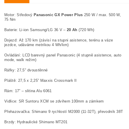
Motor:
Středový
Panasonic GX Power Plus
250 W / max. 500 W,
75 Nm
Baterie:
Li-ion Samsung/LG 36 V –
20 Ah
(720 Wh)
Dojezd:
Až 170 km (závisí na stupni asistence, terénu a váze
jezdce, udáváme metrikou 4 Wh/km)
Ovládání:
LCD barevný panel Panasonic (4 stupně asistence, auto
mode, walk režim)
Ráfky:
27,5" dvoustěnné
Pláště:
27,5 x 2,25” Maxxis Crossmark II
Rám:
17” – slitina Alu 6061
Vidlice:
SR Suntoru XCM se zdvihem 100mm a zámkem
Přehazovačka:
Shimano 9 rychlostí M2000 (11-32T)
, převodník 38T
Brzdy:
Hydraulické Shimano MT201