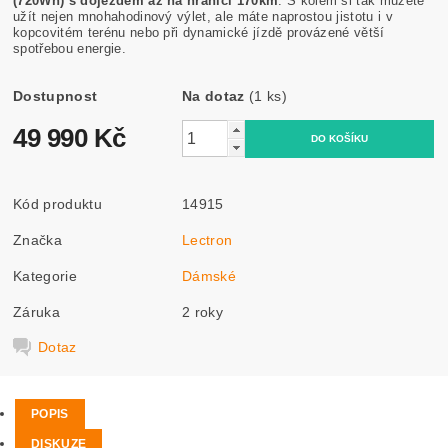
(720Wh) s dojezdem až na hranici 170km
. S kolem si tak můžete
užít nejen mnohahodinový výlet, ale máte naprostou jistotu i v
kopcovitém terénu nebo při dynamické jízdě provázené větší
spotřebou energie.
Dostupnost
Na dotaz
(1 ks)
49 990 Kč
Kód produktu
14915
Značka
Lectron
Kategorie
Dámské
Záruka
2 roky
Dotaz
POPIS
DISKUZE