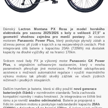
Dámský
Lectron Montana PX Rosa je model horského
elektrokola pro sezonu 2025/2026 s koly o velikosti 27,5″ a
geometrií vhodnou zejména pro menší postavy
. Je osazen
motorem
Panasonic Power Plus,
který poskytuje plynulý zátah a
účinnou pomoc při jízdě v kopcích a na nezpevněných cestách. Plně
integrovaná útlá baterie s kapacitou 20Ah (720Wh) má dostatek
kapacity na dlouhé vyjížďky až na hranici 170km.
Srdcem nové řady PX je výkonný motor
Panasonic GX Power
Plus
, s originálním softwarovým nastavením, který v mnoha
parametrech převyšuje jiné motorizace. Perfektně odstupňovaná
asistence s možností automatické regulace i využití maximálního
výkonu motoru tak přináší skvělý zážitek ve všech jízdních
režimech i prudkých stoupáních.
Dalším trumfem je baterie, která si díky použití
nové generace
bateriových článků
v rozměrovém standardu Tesla zachovala
kompaktní rozměry i malou hmotnost. Je integrována ve štíhlé linii
rámu a je rovněž
snadno odnímatelná
. Baterie je propojená s
řídícím centrem motoru a poskytuje nadstandardní kapacitu
20Ah