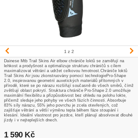
1
z 2
Dainese Mtb Trail Skins Air elbow chrániče loktů se zaměřují na
lehkost a prodyšnost a optimalizuje strukturu chráničů s cílem
maximalizovat větrání a udržet celkovou hmotnost.Chrániče loktů
Trail Skins Air jsou zkonstruovány pomocí technologiePro-Shape
2.0, inspirovanou geometrií auxetických materiálů přítomných v
přírodě, které se po nárazu rozšiřují současně do všech směrů, čímž
zvětšují oblast pokrytí. Struktura chrániče Pro-Shape 2.0 umožňuje
maximální flexibilitu a přizpůsobivost bez ohledu na polohu lokte,
přičemž sleduje jeho pohyby ve všech fázích činnosti. Absorbuje
83% síly nárazu, 55% jeho povrchu je zcela otevřených, což
zajišťuje větrání a větší výměnu tepla během fáze stoupání i
klesání. Ideální vlastnost pro jezdce, kteří plánují absolvovat dlouhé
jízdy i v nejteplejších dnech.
1 590 Kč