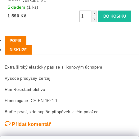
Velikost: XL
10383/XL
Skladem
(1 ks)
1 590 Kč
POPIS
DISKUZE
Extra široký elastický pás se silikonovým úchopem
Vysoce prodyšný žerzej
Run-Resistant pletivo
Homologace: CE EN 1621.1
Buďte první, kdo napíše příspěvek k této položce.
Přidat komentář